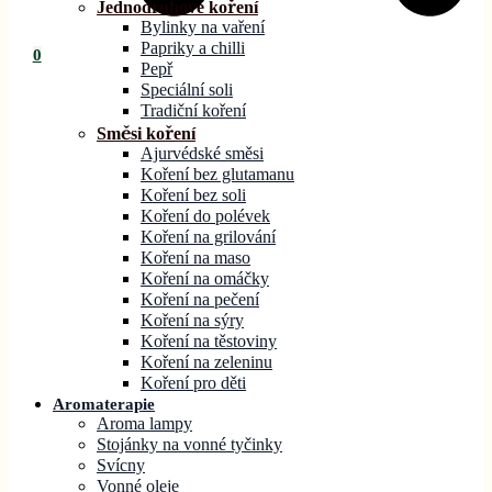
Jednodruhové koření
Bylinky na vaření
Papriky a chilli
0
Pepř
Speciální soli
Tradiční koření
Směsi koření
Ajurvédské směsi
Koření bez glutamanu
Koření bez soli
Koření do polévek
Koření na grilování
Koření na maso
Koření na omáčky
Koření na pečení
Koření na sýry
Koření na těstoviny
Koření na zeleninu
Koření pro děti
Aromaterapie
Aroma lampy
Stojánky na vonné tyčinky
Svícny
Vonné oleje