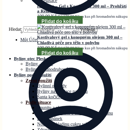
Hřejivka – Gel s Kostivalem 300 ml – Prohřátí
a Relaxace
199,00
Kč
Od
179,00
Kč
za kus při hromadném nákupu
Přidat do košíku
Hledat:
Vyhledat
Kostivalový gel s konopným olejem 300 ml –
Můj Účet
Chladivá péče pro tělo v pohybu
199,00
Kč
Od
179,00
Kč
za kus při hromadném nákupu
Přidat do košíku
Byliny otec Pleskač
Byliny – směsi
Byliny – jednodruhové
Byliny podle použití
Zevní použití
Bylinní obklady
Byliny na inhalace na rýmu
Šanta kočičí – Catnip
Podle situace
Imunitu a obranyschopnost
Detoxikaci, očistu a antioxidační ochranu
Klid a spánek
Normální hladinu cukru v krvi
Zdravé zažívání