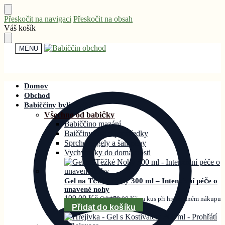
Přeskočit na navigaci
Přeskočit na obsah
Váš košík
MENU
Domov
Obchod
Babiččiny bylinky®
Všechno od babičky
Babiččino mazání
Baiččiny čistící prostředky
Sprchové gely a šampony
Vychytávky do domácnosti
Gel na Těžké Nohy 300 ml – Intenzivní péče o
unavené nohy
199,00
Kč
Od
179,00
Kč
za kus při hromadném nákupu
Přidat do košíku