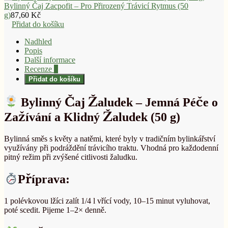
Bylinný Čaj Zacpofit – Pro Přirozený Trávicí Rytmus (50
g)
87,60
Kč
Přidat do košíku
Nadhled
Popis
Další informace
Recenze
0
Přidat do košíku
Bylinný Čaj Žaludek – Jemná Péče o
Zažívání a Klidný Žaludek (50 g)
Bylinná směs s květy a natěmi, které byly v tradičním bylinkářství
využívány při podráždění trávicího traktu. Vhodná pro každodenní
pitný režim při zvýšené citlivosti žaludku.
Příprava
:
1 polévkovou lžíci zalít 1/4 l vřící vody, 10–15 minut vyluhovat,
poté scedit. Pijeme 1–2× denně.