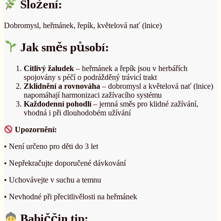
Složení:
Dobromysl, heřmánek, řepík, květelová nať (lnice)
Jak směs působí:
Citlivý žaludek
– heřmánek a řepík jsou v herbářích
spojovány s péčí o podrážděný trávicí trakt
Zklidnění a rovnováha
– dobromysl a květelová nať (lnice)
napomáhají harmonizaci zažívacího systému
Každodenní pohodlí
– jemná směs pro klidné zažívání,
vhodná i při dlouhodobém užívání
Upozornění:
• Není určeno pro děti do 3 let
• Nepřekračujte doporučené dávkování
• Uchovávejte v suchu a temnu
• Nevhodné při přecitlivělosti na heřmánek
Babiččin tip: