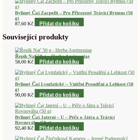
Bylinný Čaj Zacpofit – Pro Přirozený Trávicí Rytmus (50
g)
87,60
Kč
Přidat do košíku
Související produkty
Řepík Nať 50 g – Herba Agrimoniae
58,00
Kč
Přidat do košíku
Bylinný Čaj Lymfatický – Vnitřní Proudění a Lehkost (50
g)
90,00
Kč
Přidat do košíku
Bylinný Čaj Jaterní – U – Péče o Játra a Trávicí
Rovnováhu (50 g)
92,40
Kč
Přidat do košíku