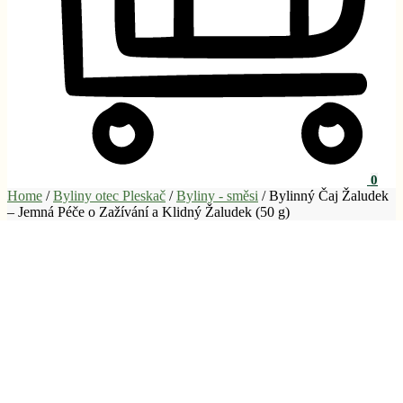
0
Home
/
Byliny otec Pleskač
/
Byliny - směsi
/
Bylinný Čaj Žaludek
– Jemná Péče o Zažívání a Klidný Žaludek (50 g)