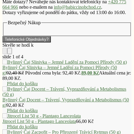
Máte dotazy? Neváhejte nás kontaktovat telefonicky na
+420 775
664 966
nebo e-mailem na
info@babiccinobchod.cz
.
Dotazy vyřizujeme od pondělí do pátku, vždy od 13:00 do 16:00.
Bezpečný Nákup
Telefonické Objednávky?
slide
1
of 4
Bylinný Čaj Slinivka – Jemné Ladění za Pomoci Přírody (50
g)
92,40
Kč
Původní cena byla: 92,40 Kč.
89,00
Kč
Aktuální cena je:
89,00 Kč.
Přidat do košíku
Bylinný Čaj Docent – Trávení, Vyprazdňování a Metabolismus (50
g)
92,40
Kč
Přidat do košíku
Jitrocel List 50 g - Plantago Lanceolata
66,00
Kč
Přidat do košíku