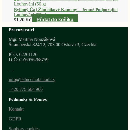
Bylinný Čaj Žlučníkové Kameny – Jemné Podporující
Louhování (50 g)
91,20
Kč
Přidat do košíku
Provozovatel
Mgr. Martina Nouzáková
Štramberská 824/12, 703 00 Ostrava 3, Czechia
IČO: 62261126
DIČ: CZ6956268759
—
info@babiccinobchod.cz
+420 775 664 966
Podmínky & Pomoc
Kontakt
GDPR
Soubory cookies