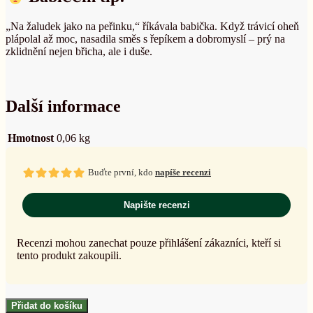
„Na žaludek jako na peřinku,“ říkávala babička. Když trávicí oheň
plápolal až moc, nasadila směs s řepíkem a dobromyslí – prý na
zklidnění nejen břicha, ale i duše.
Další informace
Hmotnost
0,06 kg
Buďte první, kdo
napíše recenzi
Napište recenzi
Recenzi mohou zanechat pouze přihlášení zákazníci, kteří si
tento produkt zakoupili.
Přidat do košíku