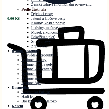
Ženské zdraví a hormonální rovnováhu
Podle části tela
Dýchací cesty
Jaterní a žlučové cesty
0,00
Kč
Klouby, kosti a pohyb
Ledviny, močové cesty a prostatu
Mozek a koncentraci
Pokožku a pleť
Srdce a cévy
Zrak a oči
Bylinné produkty
Ajurvédské produkty
Bylinné tinktury
Bylinné masti a gely
Bylinné koncentráty
Bylinné oleje
Bylinné sirupy
Bylinné čaje
Kosmetika
Kosmetika Palacio
Hadí jed
Bio kosmetika Maroko
Koření