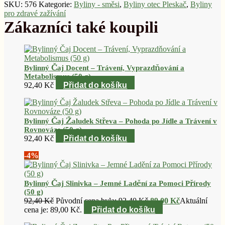
SKU:
576
Kategorie:
Byliny - směsi
,
Byliny otec Pleskač
,
Byliny
pro zdravé zažívání
Bylinný Čaj Docent – Trávení, Vyprazdňování a
Metabolismus (50 g)
92,40
Kč
Přidat do košíku
Bylinný Čaj Žaludek Střeva – Pohoda po Jídle a Trávení v
Rovnováze (50 g)
92,40
Kč
Přidat do košíku
-4%
Bylinný Čaj Slinivka – Jemné Ladění za Pomoci Přírody
(50 g)
92,40
Kč
Původní cena byla: 92,40 Kč.
89,00
Kč
Aktuální
cena je: 89,00 Kč.
Přidat do košíku