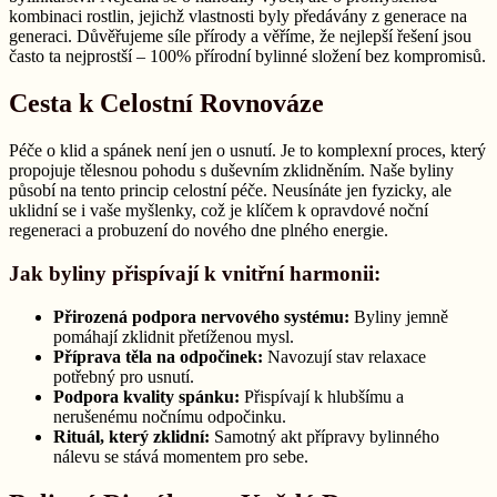
kombinaci rostlin, jejichž vlastnosti byly předávány z generace na
generaci. Důvěřujeme síle přírody a věříme, že nejlepší řešení jsou
často ta nejprostší – 100% přírodní bylinné složení bez kompromisů.
Cesta k Celostní Rovnováze
Péče o klid a spánek není jen o usnutí. Je to komplexní proces, který
propojuje tělesnou pohodu s duševním zklidněním. Naše byliny
působí na tento princip celostní péče. Neusínáte jen fyzicky, ale
uklidní se i vaše myšlenky, což je klíčem k opravdové noční
regeneraci a probuzení do nového dne plného energie.
Jak byliny přispívají k vnitřní harmonii:
Přirozená podpora nervového systému:
Byliny jemně
pomáhají zklidnit přetíženou mysl.
Příprava těla na odpočinek:
Navozují stav relaxace
potřebný pro usnutí.
Podpora kvality spánku:
Přispívají k hlubšímu a
nerušenému nočnímu odpočinku.
Rituál, který zklidní:
Samotný akt přípravy bylinného
nálevu se stává momentem pro sebe.