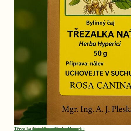
Třezalka Nať 50 g – Herba Hyperici