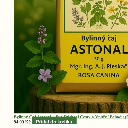
Bylinný Čaj Astonal – Pro Dýchací Cesty a Vnitřní Pohodu (5
84,00
Kč
Přidat do košíku