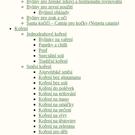
Byliny pro ženské zdraví a hormonální rovnováhu
Byliny pro zevní použití
Bylinní obklady
Byliny pro zrak a oči
Šanta kočičí – Catnip pro kočky (Nepeta cataria)
Koření
Jednodruhové koření
Bylinky na vaření
Papriky a chilli
Pepř
Speciální soli
Tradiční koření
Směsi koření
Ajurvédské směsi
Koření bez glutamanu
Koření bez soli
Koření do polévek
Koření na grilování
Koření na maso
Koření na omáčky
Koření na pečení
Koření na sýry
Koření na těstoviny
Koření na zeleninu
Koření pro děti