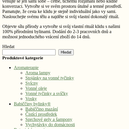
věnujte se jen sami sobě – četbě, tichému rozjímání nebo klidné
konverzaci. Vytvořte si ve svém prostoru útulné a temné prostředí.
Pamatujte, že cesta ke klidu je stejně individuální jako vy sami.
Naslouchejte svému tělu a najděte si svůj vlastní dokonalý rituál.
Objevte sílu přírody a vytvořte si svůj vlastní rituál klidu s našimi
100% přírodními bylinami. Dodání do 2-3 pracovních dnů a
možnost jednoduchého vrácení zboží do 14 dnů.
Hledat
Hledat
Produktové kategorie
Aromaterapie
Aroma lampy
Stojánky na vonné tyčinky
Svícny
Vonné oleje
Vonné tyčinky a svíčky
Vosky
Babiččiny bylinky®
Babiččino mazání
Čistící prostředek
Sprchové gely a šampony
Vychytávky do domácnosti