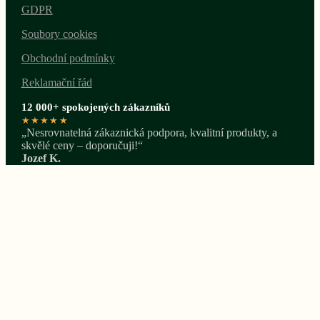
GDPR
Soubory cookies
Obchodní podmínky
Reklamační řád
12 000+ spokojených zákazníků
★★★★★
„Nesrovnatelná zákaznická podpora, kvalitní produkty, a
skvělé ceny – doporučuji!“
Jozef K.