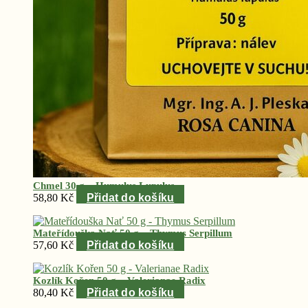
Chmel 30 g – Humulus Lupulus
58,80
Kč
Přidat do košíku
Mateřídouška Nať 50 g – Thymus Serpillum
57,60
Kč
Přidat do košíku
Kozlík Kořen 50 g – Valerianae Radix
80,40
Kč
Přidat do košíku