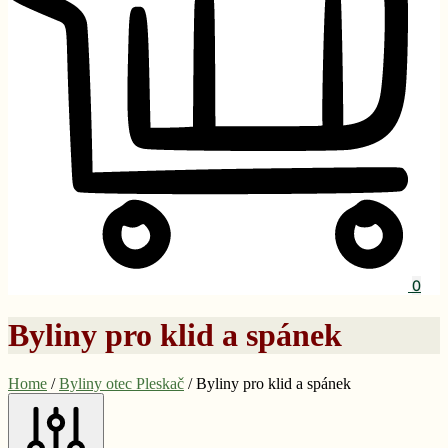
0
Byliny pro klid a spánek
Home
/
Byliny otec Pleskač
/
Byliny pro klid a spánek