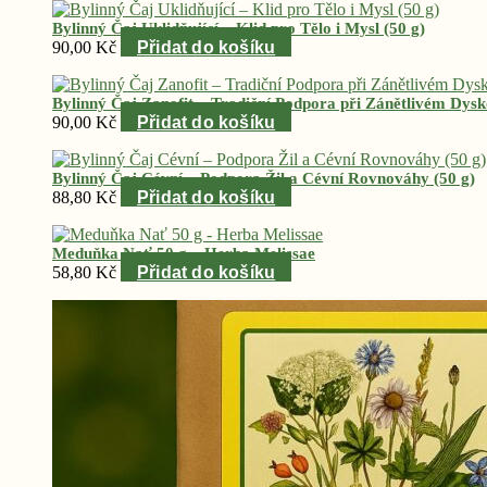
byla:
je:
Bylinný Čaj Uklidňující – Klid pro Tělo i Mysl (50 g)
92,40 Kč.
89,00 Kč.
90,00
Kč
Přidat do košíku
Bylinný Čaj Zanofit – Tradiční Podpora při Zánětlivém Dysk
90,00
Kč
Přidat do košíku
Bylinný Čaj Cévní – Podpora Žil a Cévní Rovnováhy (50 g)
88,80
Kč
Přidat do košíku
Meduňka Nať 50 g – Herba Melissae
58,80
Kč
Přidat do košíku