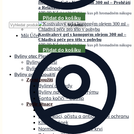
Hřejivka – Gel s Kostivalem 300 ml – Prohřátí
a Relaxace
199,00
Kč
Od
179,00
Kč
za kus při hromadném nákupu
Přidat do košíku
Hledat:
Vyhledat
Kostivalový gel s konopným olejem 300 ml –
Můj Účet
Chladivá péče pro tělo v pohybu
199,00
Kč
Od
179,00
Kč
za kus při hromadném nákupu
Přidat do košíku
Byliny otec Pleskač
Byliny – směsi
Byliny – jednodruhové
Byliny podle použití
Zevní použití
Bylinní obklady
Byliny na inhalace na rýmu
Šanta kočičí – Catnip
Podle situace
Imunitu a obranyschopnost
Detoxikaci, očistu a antioxidační ochranu
Klid a spánek
Normální hladinu cukru v krvi