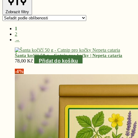
Zobrazit filtry
Seřazeno
1
podle
2
oblíbenosti
→
Šanta kočičí 50 g – Catnip pro kočky | Nepeta cataria
78,00
Kč
Přidat do košíku
-4%