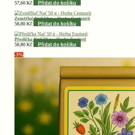
57,60
Kč
Přidat do košíku
Zeměžluč Nať 50 g – Herba Centaurii
58,80
Kč
Přidat do košíku
Přeslička Nať 50 g – Herba Equiseti
58,80
Kč
Přidat do košíku
-3%