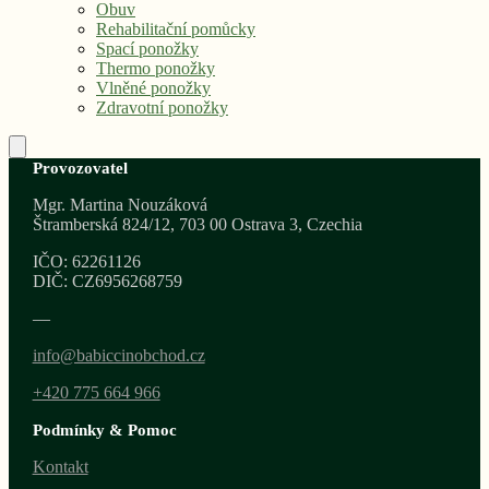
Obuv
Rehabilitační pomůcky
Spací ponožky
Thermo ponožky
Vlněné ponožky
Zdravotní ponožky
Provozovatel
Mgr. Martina Nouzáková
Štramberská 824/12, 703 00 Ostrava 3, Czechia
IČO: 62261126
DIČ: CZ6956268759
—
info@babiccinobchod.cz
+420 775 664 966
Podmínky & Pomoc
Kontakt