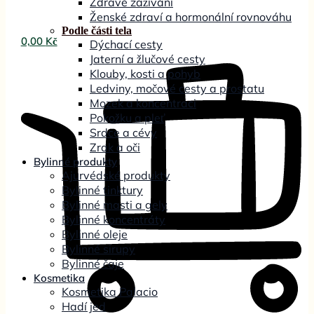
Zdravé zažívání
Ženské zdraví a hormonální rovnováhu
Podle části tela
0,00
Kč
Dýchací cesty
Jaterní a žlučové cesty
Klouby, kosti a pohyb
Ledviny, močové cesty a prostatu
Mozek a koncentraci
Pokožku a pleť
Srdce a cévy
Zrak a oči
Bylinné produkty
Ajurvédské produkty
Bylinné tinktury
Bylinné masti a gely
Bylinné koncentráty
Bylinné oleje
Bylinné sirupy
Bylinné čaje
Kosmetika
Kosmetika Palacio
Hadí jed