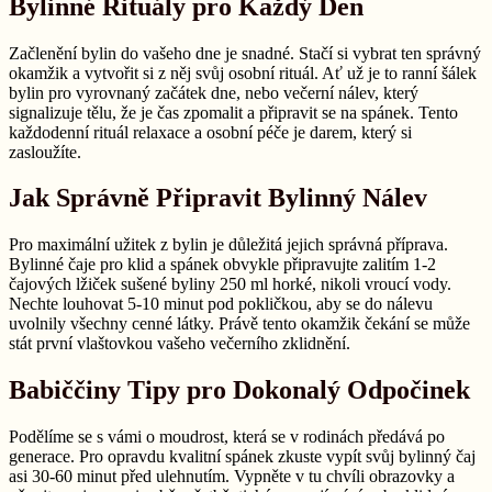
Bylinné Rituály pro Každý Den
Začlenění bylin do vašeho dne je snadné. Stačí si vybrat ten správný
okamžik a vytvořit si z něj svůj osobní rituál. Ať už je to ranní šálek
bylin pro vyrovnaný začátek dne, nebo večerní nálev, který
signalizuje tělu, že je čas zpomalit a připravit se na spánek. Tento
každodenní rituál relaxace a osobní péče je darem, který si
zasloužíte.
Jak Správně Připravit Bylinný Nálev
Pro maximální užitek z bylin je důležitá jejich správná příprava.
Bylinné čaje pro klid a spánek obvykle připravujte zalitím 1-2
čajových lžiček sušené byliny 250 ml horké, nikoli vroucí vody.
Nechte louhovat 5-10 minut pod pokličkou, aby se do nálevu
uvolnily všechny cenné látky. Právě tento okamžik čekání se může
stát první vlaštovkou vašeho večerního zklidnění.
Babiččiny Tipy pro Dokonalý Odpočinek
Podělíme se s vámi o moudrost, která se v rodinách předává po
generace. Pro opravdu kvalitní spánek zkuste vypít svůj bylinný čaj
asi 30-60 minut před ulehnutím. Vypněte v tu chvíli obrazovky a