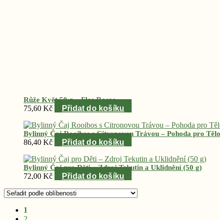
Růže Květ 50 g – Flos Rosae
75,60
Kč
Přidat do košíku
Bylinný Čaj Rooibos s Citronovou Trávou – Pohoda pro Tělo 
86,40
Kč
Přidat do košíku
Bylinný Čaj pro Děti – Zdroj Tekutin a Uklidnění (50 g)
72,00
Kč
Přidat do košíku
Seřazeno
1
podle
2