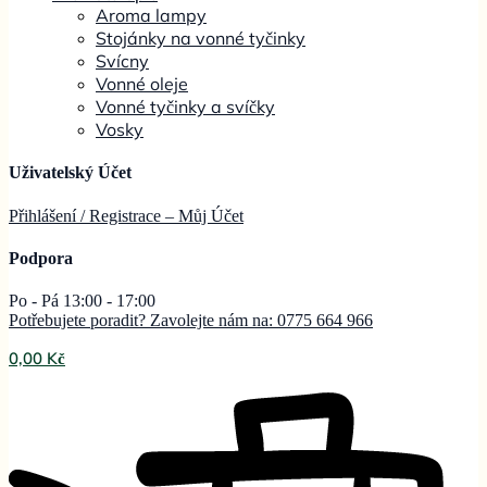
Aroma lampy
Stojánky na vonné tyčinky
Svícny
Vonné oleje
Vonné tyčinky a svíčky
Vosky
Uživatelský Účet
Přihlášení / Registrace – Můj
Účet
Podpora
Po - Pá 13:00 - 17:00
Potřebujete poradit? Zavolejte nám na: 0775 664 966
0,00
Kč