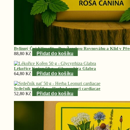
Bylinný Čaj Klimofit – Pro Ženskou Rovnováhu a Klid v Pře
88,80
Kč
Přidat do košíku
Lékořice Kořen 50 g – Glycyrrhiza Glabra
64,80
Kč
Přidat do košíku
Srdečník nať 50 g – Herba Leonuri cardiacae
52,80
Kč
Přidat do košíku