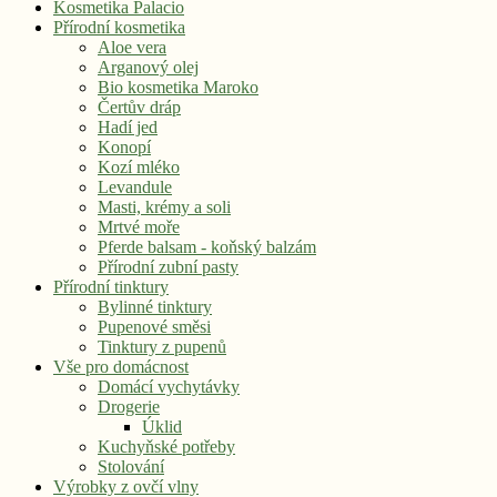
Kosmetika Palacio
Přírodní kosmetika
Aloe vera
Arganový olej
Bio kosmetika Maroko
Čertův dráp
Hadí jed
Konopí
Kozí mléko
Levandule
Masti, krémy a soli
Mrtvé moře
Pferde balsam - koňský balzám
Přírodní zubní pasty
Přírodní tinktury
Bylinné tinktury
Pupenové směsi
Tinktury z pupenů
Vše pro domácnost
Domácí vychytávky
Drogerie
Úklid
Kuchyňské potřeby
Stolování
Výrobky z ovčí vlny