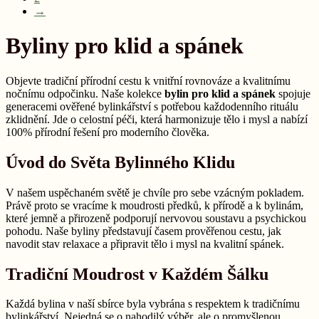
oblíbenosti
→
Byliny pro klid a spánek
Objevte tradiční přírodní cestu k vnitřní rovnováze a kvalitnímu
nočnímu odpočinku. Naše kolekce
bylin pro klid a spánek
spojuje
generacemi ověřené bylinkářství s potřebou každodenního rituálu
zklidnění. Jde o celostní péči, která harmonizuje tělo i mysl a nabízí
100% přírodní řešení pro moderního člověka.
Úvod do Světa Bylinného Klidu
V našem uspěchaném světě je chvíle pro sebe vzácným pokladem.
Právě proto se vracíme k moudrosti předků, k přírodě a k bylinám,
které jemně a přirozeně podporují nervovou soustavu a psychickou
pohodu. Naše byliny představují časem prověřenou cestu, jak
navodit stav relaxace a připravit tělo i mysl na kvalitní spánek.
Tradiční Moudrost v Každém Šálku
Každá bylina v naší sbírce byla vybrána s respektem k tradičnímu
bylinkářství. Nejedná se o nahodilý výběr, ale o promyšlenou