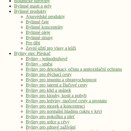
Botanické suroviny
Bylinné masti a gely
Bylinné produkty
Ajurvédské produkty
Bylinné čaje
Bylinné koncentráty
Bylinné oleje
Bylinné sirupy
Pro děti
Zevní užití pro vlasy a kůži
Byliny otec Pleskač
Byliny - jednodruhové
Byliny - směsi
Byliny pro detoxikaci, očistu a antioxidační ochranu
Byliny pro dýchací cesty
Byliny pro imunitu a obranyschopnost
Byliny pro jaterní a žlučové cesty
Byliny pro klid a spánek
Byliny pro klouby, kosti a pohyb
Byliny pro ledviny, močové cesty a prostatu
Byliny pro mozek a koncentraci
Byliny pro normální hladinu cukru v krvi
Byliny pro pokožku a pleť
Byliny pro srdce a cévy
Byliny pro zdravé zažívání