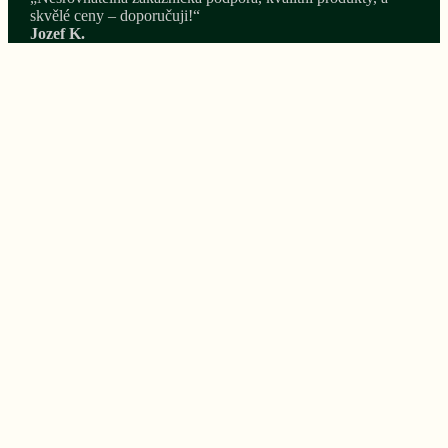
skvělé ceny – doporučuji!“
Jozef K.