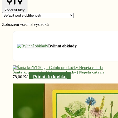
Zobrazit filtry
Seřazeno
Zobrazení všech 3 výsledků
podle
oblíbenosti
Bylinní obklady
Šanta kočičí 50 g – Catnip pro kočky | Nepeta cataria
78,00
Kč
Přidat do košíku