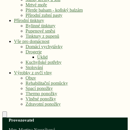
Mrtvé moře
Pferde balsam - koňský balzám
Přírodní zubní pasty
Přírodní tinktury
Bylinné tinktury
Pupenové směsi
Tinktury z pupenů
Vše pro domácnost
Domácí vychytávky
Drogerie
Úklid
Kuchyňské potřeby
Stolování
Výrobky z ovčí vlny
Obuv
Rehabilitační pomůcky
Spací ponožky
Thermo ponožky
Vlněné ponožky
Zdravotní ponožky
Provozovatel
Mgr. Martina Nouzáková