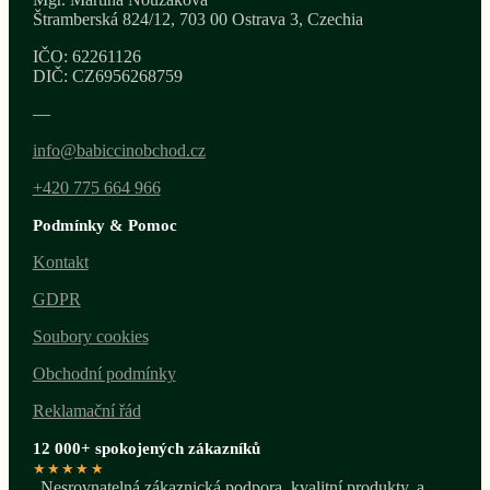
Štramberská 824/12, 703 00 Ostrava 3, Czechia
IČO: 62261126
DIČ: CZ6956268759
—
info@babiccinobchod.cz
+420 775 664 966
Podmínky & Pomoc
Kontakt
GDPR
Soubory cookies
Obchodní podmínky
Reklamační řád
12 000+ spokojených zákazníků
★★★★★
„Nesrovnatelná zákaznická podpora, kvalitní produkty, a