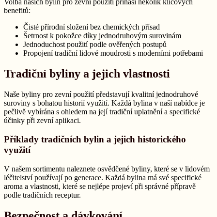
Volba našich bylin pro zevní použití přináší několik klíčových
benefitů:
Čisté přírodní složení bez chemických přísad
Šetrnost k pokožce díky jednodruhovým surovinám
Jednoduchost použití podle ověřených postupů
Propojení tradiční lidové moudrosti s moderními potřebami
Tradiční byliny a jejich vlastnosti
Naše byliny pro zevní použití představují kvalitní jednodruhové
suroviny s bohatou historií využití. Každá bylina v naší nabídce je
pečlivě vybírána s ohledem na její tradiční uplatnění a specifické
účinky při zevní aplikaci.
Příklady tradičních bylin a jejich historického
využití
V našem sortimentu naleznete osvědčené byliny, které se v lidovém
léčitelství používají po generace. Každá bylina má své specifické
aroma a vlastnosti, které se nejlépe projeví při správné přípravě
podle tradičních receptur.
Bezpečnost a dávkování