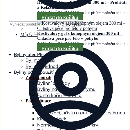
Hřejivka – Gel s Kostivalem 300 ml – Prohřátí
a Relaxace
199,00
Kč
Od
179,00
Kč
za kus při hromadném nákupu
Přidat do košíku
Hledat:
Vyhledat
Kostivalový gel s konopným olejem 300 ml –
Můj Účet
Chladivá péče pro tělo v pohybu
199,00
Kč
Od
179,00
Kč
za kus při hromadném nákupu
Přidat do košíku
Byliny otec Pleskač
Byliny – směsi
Byliny – jednodruhové
Byliny podle použití
Zevní použití
Bylinní obklady
Byliny na inhalace na rýmu
Šanta kočičí – Catnip
Podle situace
Imunitu a obranyschopnost
Detoxikaci, očistu a antioxidační ochranu
Klid a spánek
Normální hladinu cukru v krvi