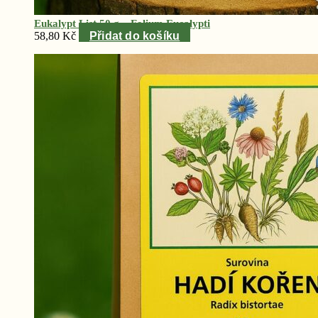
Eukalypt List 50 g – Folium Eucalypti
58,80
Kč
Přidat do košíku