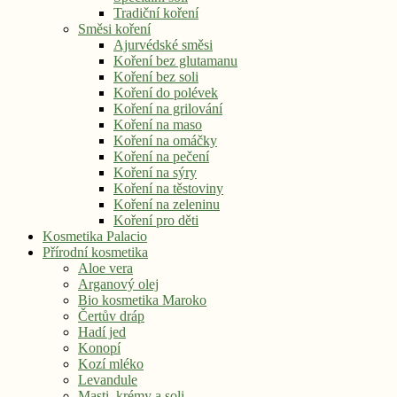
Tradiční koření
Směsi koření
Ajurvédské směsi
Koření bez glutamanu
Koření bez soli
Koření do polévek
Koření na grilování
Koření na maso
Koření na omáčky
Koření na pečení
Koření na sýry
Koření na těstoviny
Koření na zeleninu
Koření pro děti
Kosmetika Palacio
Přírodní kosmetika
Aloe vera
Arganový olej
Bio kosmetika Maroko
Čertův dráp
Hadí jed
Konopí
Kozí mléko
Levandule
Masti, krémy a soli