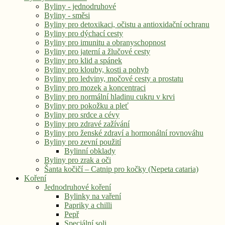
Byliny - jednodruhové
Byliny - směsi
Byliny pro detoxikaci, očistu a antioxidační ochranu
Byliny pro dýchací cesty
Byliny pro imunitu a obranyschopnost
Byliny pro jaterní a žlučové cesty
Byliny pro klid a spánek
Byliny pro klouby, kosti a pohyb
Byliny pro ledviny, močové cesty a prostatu
Byliny pro mozek a koncentraci
Byliny pro normální hladinu cukru v krvi
Byliny pro pokožku a pleť
Byliny pro srdce a cévy
Byliny pro zdravé zažívání
Byliny pro ženské zdraví a hormonální rovnováhu
Byliny pro zevní použití
Bylinní obklady
Byliny pro zrak a oči
Šanta kočičí – Catnip pro kočky (Nepeta cataria)
Koření
Jednodruhové koření
Bylinky na vaření
Papriky a chilli
Pepř
Speciální soli