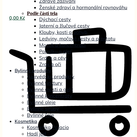
Zdravé zažívání
Ženské zdraví a hormonální rovnováhu
Podle části tela
0,00
Kč
Dýchací cesty
Jaterní a žlučové cesty
Klouby, kosti a pohyb
Ledviny, močové cesty a prostatu
Mozek a koncentraci
Pokožku a pleť
Srdce a cévy
Zrak a oči
Bylinné produkty
Ajurvédské produkty
Bylinné tinktury
Bylinné masti a gely
Bylinné koncentráty
Bylinné oleje
Bylinné sirupy
Bylinné čaje
Kosmetika
Kosmetika Palacio
Hadí jed