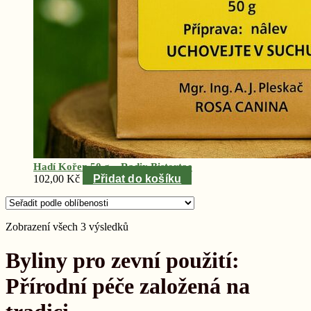
Hadí Kořen 50 g – Radix Bistortae
102,00
Kč
Přidat do košíku
Seřazeno
Zobrazení všech 3 výsledků
podle
oblíbenosti
Byliny pro zevní použití:
Přírodní péče založená na