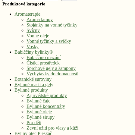
Produktové kategorie
Aromaterapie
Aroma lampy
Stojánky na vonné tyčinky
Svícny
Vonné oleje
Vonné tyčinky a svíčky
Vosky
Babiččiny bylinky®
Babiččino mazání
Čistící prostředek
Sprchové gely a šampony
Vychytávky do domácnosti
Botanické suroviny
Bylinné masti a gely
Bylinné produkty
Ajurvédské produkty
Bylinné čaje
Bylinné koncentráty
Bylinné oleje
Bylinné sirupy
Pro děti
Zevní užití pro vlasy a kůži
Byliny otec Pleskač