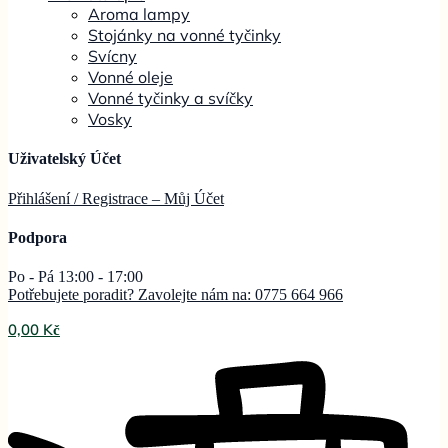
Aroma lampy
Stojánky na vonné tyčinky
Svícny
Vonné oleje
Vonné tyčinky a svíčky
Vosky
Uživatelský Účet
Přihlášení / Registrace – Můj
Účet
Podpora
Po - Pá 13:00 - 17:00
Potřebujete poradit? Zavolejte nám na: 0775 664 966
0,00
Kč