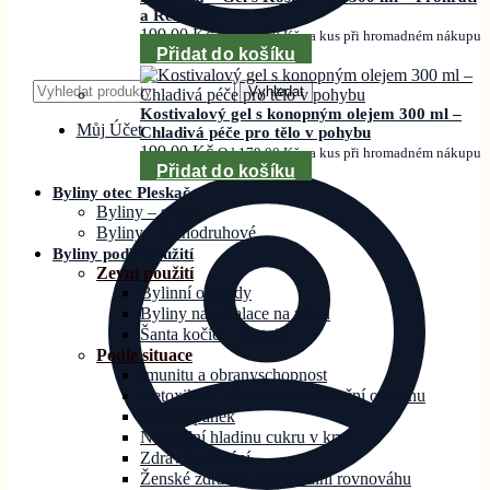
a Relaxace
199,00
Kč
Od
179,00
Kč
za kus při hromadném nákupu
Přidat do košíku
Hledat:
Vyhledat
Kostivalový gel s konopným olejem 300 ml –
Můj Účet
Chladivá péče pro tělo v pohybu
199,00
Kč
Od
179,00
Kč
za kus při hromadném nákupu
Přidat do košíku
Byliny otec Pleskač
Byliny – směsi
Byliny – jednodruhové
Byliny podle použití
Zevní použití
Bylinní obklady
Byliny na inhalace na rýmu
Šanta kočičí – Catnip
Podle situace
Imunitu a obranyschopnost
Detoxikaci, očistu a antioxidační ochranu
Klid a spánek
Normální hladinu cukru v krvi
Zdravé zažívání
Ženské zdraví a hormonální rovnováhu