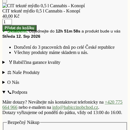
l
Přidat
Cannabis
do
CIT tekuté mýdlo 0,5 l Cannabis - Konopí
-
košíku
40,00
Kč
Konopí
CIT
množství
tekuté
Přidat do košíku
✓ Skladem.
Objednejte do
12h 51m 58s
a produkt bude u vás
mýdlo
Středa 12. Srp 2026
0,5
l
Cannabis
Doručení do 3 pracovních dnů po celé České republice
-
Všechny produkty máme skladem u nás.
Konopí
🏅Babiččina garance kvality
množství
⚖️ Naše Produkty
O Nás
📞Podpora
Máte dotazy? Neváhejte nás kontaktovat telefonicky na
+420 775
664 966
nebo e-mailem na
info@babiccinobchod.cz
.
Dotazy vyřizujeme od pondělí do pátku, vždy od 13:00 do 16:00.
Bezpečný Nákup