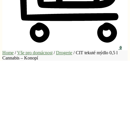
0
Home
/
Vše pro domácnost
/
Drogerie
/
CIT tekuté mýdlo 0,5 l
Cannabis – Konopí