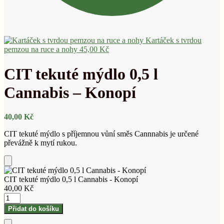
Kartáček s tvrdou
pemzou na ruce a nohy
45,00
Kč
CIT tekuté mýdlo 0,5 l
Cannabis – Konopí
40,00
Kč
CIT tekuté mýdlo s příjemnou vůní směs Cannnabis je určené
převážně k mytí rukou.
Přidat
do
CIT tekuté mýdlo 0,5 l Cannabis - Konopí
košíku
40,00
Kč
CIT
tekuté
Přidat do košíku
mýdlo
0,5