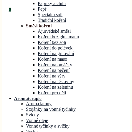
Papriky a chilli
Pepř
0
Speciální soli
Tradiční koření
Směsi koření
Ajurvédské směsi
Koření bez glutamanu
Koření bez soli
Koření do polévek
Koření na grilování
Koření na maso
Koření na omáčky
Koření na pečení
Koření na sýry
Koření na těstoviny
Koření na zeleninu
Koření pro děti
Aromaterapie
Aroma lampy
Stojánky na vonné tyčinky
Svícny
Vonné oleje
Vonné tyčinky a svíčky
Vosky