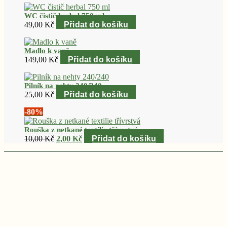
WC čistič herbal 750 ml
49,00
Kč
Přidat do košíku
Madlo k vaně
149,00
Kč
Přidat do košíku
Pilník na nehty 240/240
25,00
Kč
Přidat do košíku
-80%
Rouška z netkané textilie třívrstvá
Původní
Aktuální
10,00
Kč
2,00
Kč
Přidat do košíku
cena
cena
Provozovatel
byla:
je:
10,00 Kč.
2,00 Kč.
Mgr. Martina Nouzáková
Štramberská 824/12, 703 00 Ostrava 3, Czechia
IČO: 62261126
DIČ: CZ6956268759
—