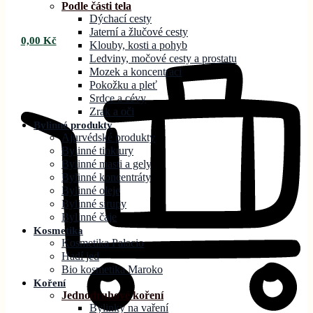
Podle části tela
Dýchací cesty
Jaterní a žlučové cesty
0,00
Kč
Klouby, kosti a pohyb
Ledviny, močové cesty a prostatu
Mozek a koncentraci
Pokožku a pleť
Srdce a cévy
Zrak a oči
Bylinné produkty
Ajurvédské produkty
Bylinné tinktury
Bylinné masti a gely
Bylinné koncentráty
Bylinné oleje
Bylinné sirupy
Bylinné čaje
Kosmetika
Kosmetika Palacio
Hadí jed
Bio kosmetika Maroko
Koření
Jednodruhové koření
Bylinky na vaření