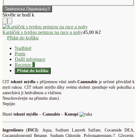
Telefonické Objednávky?
Kartáček s tvrdou pemzou na ruce a nohy
45,00
Kč
Přidat do košíku
Nadhled
Popis
Další informace
Recenze
0
Přidat do košíku
CIT
tekuté mýdlo
s příjemnou vůní směs
Cannnabis
je určené převážně k
mytí rukou. CIT tekuté mýdlo díky svému složení zjemňuje vaši pokožku a
zanechává ji hedvábnou a vláčnou.
Neuchovávejte na přímém slunci.
Nepijte.
Husté
tekuté mýdlo
–
Cannabis
–
Konopí
Ingredients
(
INCI
): Aqua, Sodium Laureth Sulfate, Cocamide DEA,
Cocamidropropil Betaine, Sodium Chloride, Polyquaternium-7, Glycerin,