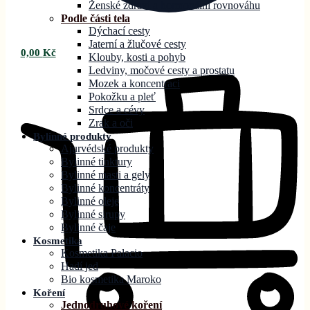
Ženské zdraví a hormonální rovnováhu
Podle části tela
Dýchací cesty
Jaterní a žlučové cesty
0,00
Kč
Klouby, kosti a pohyb
Ledviny, močové cesty a prostatu
Mozek a koncentraci
Pokožku a pleť
Srdce a cévy
Zrak a oči
Bylinné produkty
Ajurvédské produkty
Bylinné tinktury
Bylinné masti a gely
Bylinné koncentráty
Bylinné oleje
Bylinné sirupy
Bylinné čaje
Kosmetika
Kosmetika Palacio
Hadí jed
Bio kosmetika Maroko
Koření
Jednodruhové koření