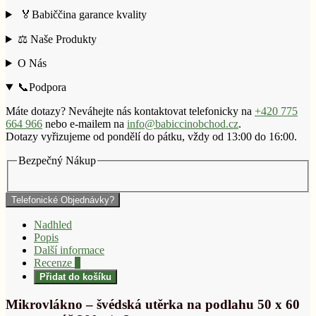
🏅Babiččina garance kvality
⚖️ Naše Produkty
O Nás
📞Podpora
Máte dotazy? Neváhejte nás kontaktovat telefonicky na
+420 775
664 966
nebo e-mailem na
info@babiccinobchod.cz
.
Dotazy vyřizujeme od pondělí do pátku, vždy od 13:00 do 16:00.
Bezpečný Nákup
Telefonické Objednávky?
Nadhled
Popis
Další informace
Recenze
0
Přidat do košíku
Mikrovlákno – švédská utěrka na podlahu 50 x 60