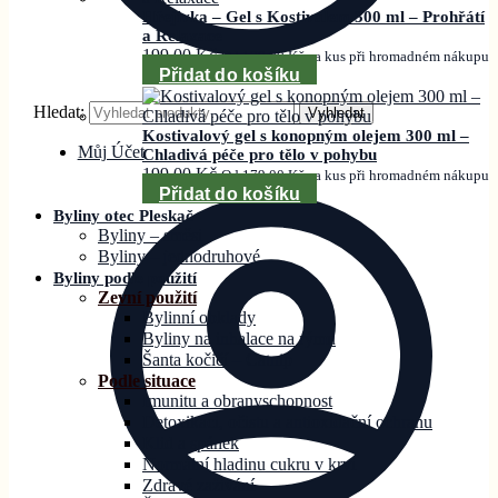
Hřejivka – Gel s Kostivalem 300 ml – Prohřátí
a Relaxace
199,00
Kč
Od
179,00
Kč
za kus při hromadném nákupu
Přidat do košíku
Hledat:
Vyhledat
Kostivalový gel s konopným olejem 300 ml –
Můj Účet
Chladivá péče pro tělo v pohybu
199,00
Kč
Od
179,00
Kč
za kus při hromadném nákupu
Přidat do košíku
Byliny otec Pleskač
Byliny – směsi
Byliny – jednodruhové
Byliny podle použití
Zevní použití
Bylinní obklady
Byliny na inhalace na rýmu
Šanta kočičí – Catnip
Podle situace
Imunitu a obranyschopnost
Detoxikaci, očistu a antioxidační ochranu
Klid a spánek
Normální hladinu cukru v krvi
Zdravé zažívání