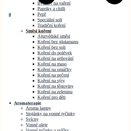
Bylinky na vaření
Papriky a chilli
Pepř
0
Speciální soli
Tradiční koření
Směsi koření
Ajurvédské směsi
Koření bez glutamanu
Koření bez soli
Koření do polévek
Koření na grilování
Koření na maso
Koření na omáčky
Koření na pečení
Koření na sýry
Koření na těstoviny
Koření na zeleninu
Koření pro děti
Aromaterapie
Aroma lampy
Stojánky na vonné tyčinky
Svícny
Vonné oleje
Vonné tyčinky a svíčky