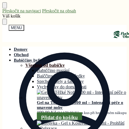
Přeskočit na navigaci
Přeskočit na obsah
Váš košík
MENU
Domov
Obchod
Babiččiny bylinky®
Všechno od babičky
Babiččino mazání
Baiččiny čistící prostředky
Sprchové gely a šampony
Vychytávky do domácnosti
Gel na Těžké Nohy 300 ml – Intenzivní péče o
unavené nohy
199,00
Kč
Od
179,00
Kč
za kus při hromadném nákupu
Přidat do košíku