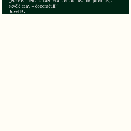
„Nesrovnatelná zákaznická podpora, kvalitní produkty, a
skvělé ceny – doporučuji!“
Jozef K.