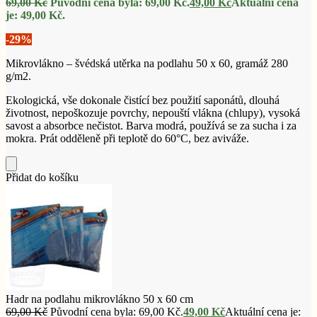
69,00
Kč
Původní cena byla: 69,00 Kč.
49,00
Kč
Aktuální cena
je: 49,00 Kč.
-29%
Mikrovlákno – švédská utěrka na podlahu 50 x 60, gramáž 280
g/m2.
Ekologická, vše dokonale čistící bez použití saponátů, dlouhá
životnost, nepoškozuje povrchy, nepouští vlákna (chlupy), vysoká
savost a absorbce nečistot. Barva modrá, používá se za sucha i za
mokra. Prát odděleně při teplotě do 60°C, bez aviváže.
Přidat do košíku
Hadr na podlahu mikrovlákno 50 x 60 cm
69,00
Kč
Původní cena byla: 69,00 Kč.
49,00
Kč
Aktuální cena je: