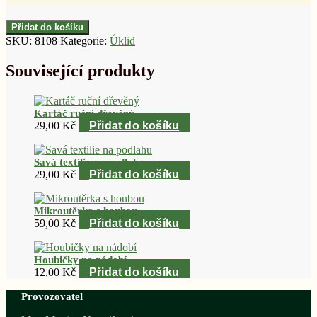
Přidat do košíku
SKU:
8108
Kategorie:
Úklid
Související produkty
Kartáč ruční dřevěný
29,00
Kč
Přidat do košíku
Savá textilie na podlahu
29,00
Kč
Přidat do košíku
Mikroutěrka s houbou
59,00
Kč
Přidat do košíku
Houbičky na nádobí
12,00
Kč
Přidat do košíku
Provozovatel