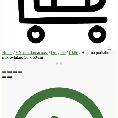
0
Home
/
Vše pro domácnost
/
Drogerie
/
Úklid
/
Hadr na podlahu
mikrovlákno 50 x 60 cm