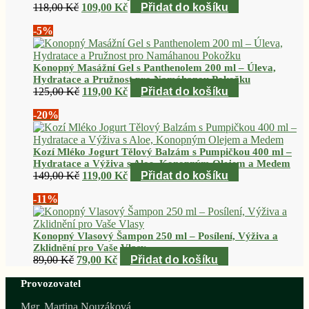
Původní
Aktuální
118,00
Kč
109,00
Kč
Přidat do košíku
cena
cena
-5%
byla:
je:
118,00 Kč.
109,00 Kč.
Konopný Masážní Gel s Panthenolem 200 ml – Úleva,
Hydratace a Pružnost pro Namáhanou Pokožku
Původní
Aktuální
125,00
Kč
119,00
Kč
Přidat do košíku
cena
cena
-20%
byla:
je:
125,00 Kč.
119,00 Kč.
Kozí Mléko Jogurt Tělový Balzám s Pumpičkou 400 ml –
Hydratace a Výživa s Aloe, Konopným Olejem a Medem
Původní
Aktuální
149,00
Kč
119,00
Kč
Přidat do košíku
cena
cena
-11%
byla:
je:
149,00 Kč.
119,00 Kč.
Konopný Vlasový Šampon 250 ml – Posílení, Výživa a
Zklidnění pro Vaše Vlasy
Původní
Aktuální
89,00
Kč
79,00
Kč
Přidat do košíku
cena
cena
Provozovatel
byla:
je:
89,00 Kč.
79,00 Kč.
Mgr. Martina Nouzáková