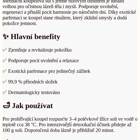
Meditační koupelová sůl s jemně růžovým odstínem je ideální
volbou pro očistnou lázeň těla i mysli. Podporuje uvolnění,
regeneraci a přináší pocit harmonie po náročném dni. Díky exotické
parfemaci se koupel stane rituálem, který zklidní smysly a dodá
pokožce jemnost.
✨ Hlavní benefity
✅ Zjemňuje a revitalizuje pokožku
✅ Podporuje pocit uvolnění a relaxace
✅ Exotická parfemace pro jedinečný zážitek
✅ 99,9 % přírodních složek
✅ Dermatologicky testováno
🛁 Jak používat
Pro prohřívající koupel rozpusťte 3–4 polévkové lžíce soli ve vodě o
teplotě cca 38 °C. Pro intenzivnější detoxikační účinek přidejte až
100 g soli. Doporučená doba lázně je přibližně 20 minut.