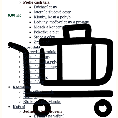
Podle části tela
Dýchací cesty
Jaterní a žlučové cesty
0,00
Kč
Klouby, kosti a pohyb
Ledviny, močové cesty a prostatu
Mozek a koncentraci
Pokožku a pleť
Srdce a cévy
Zrak a oči
Bylinné produkty
Ajurvédské produkty
Bylinné tinktury
Bylinné masti a gely
Bylinné koncentráty
Bylinné oleje
Bylinné sirupy
Bylinné čaje
Kosmetika
Kosmetika Palacio
Hadí jed
Bio kosmetika Maroko
Koření
Jednodruhové koření
Bylinky na vaření