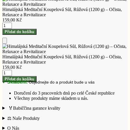
do
košíku
Himalájská Meditační Koupelová Sůl, Růžová (1200 g) – Očista,
Relaxace a Revitalizace
159,00
Kč
Himalájská
Meditační
Přidat do košíku
Koupelová
Sůl,
Růžová
Přidat
(1200
do
g)
košíku
Himalájská Meditační Koupelová Sůl, Růžová (1200 g) – Očista,
–
Relaxace a Revitalizace
Očista,
159,00
Kč
Relaxace
Himalájská
a
Meditační
Přidat do košíku
✓ Skladem.
Revitalizace
Objednejte do
a produkt bude u vás
Koupelová
množství
Sůl,
Růžová
Doručení do 3 pracovních dnů po celé České republice
(1200
Všechny produkty máme skladem u nás.
g)
🏅Babiččina garance kvality
–
Očista,
⚖️ Naše Produkty
Relaxace
a
O Nás
Revitalizace