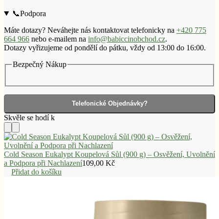
množství
📞Podpora
Máte dotazy? Neváhejte nás kontaktovat telefonicky na
+420 775
664 966
nebo e-mailem na
info@babiccinobchod.cz
.
Dotazy vyřizujeme od pondělí do pátku, vždy od 13:00 do 16:00.
Bezpečný Nákup
Telefonické Objednávky?
Cold Season Eukalypt Koupelová Sůl (900 g) – Osvěžení, Uvolnění
a Podpora při Nachlazení
109,00
Kč
Přidat do košíku