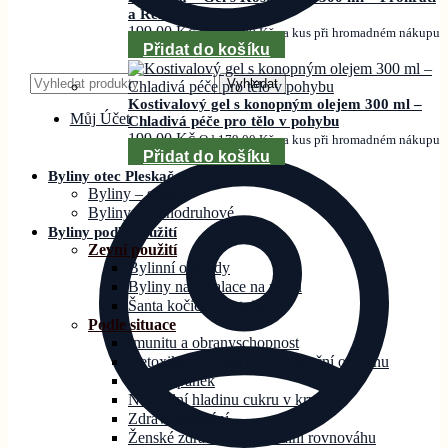
a Relaxace
199,00
Kč
Od
179,00
Kč
za kus při hromadném nákupu
Přidat do košíku
Hledat:
Vyhledat
Kostivalový gel s konopným olejem 300 ml –
Můj Účet
Chladivá péče pro tělo v pohybu
199,00
Kč
Od
179,00
Kč
za kus při hromadném nákupu
Přidat do košíku
Byliny otec Pleskač
Byliny – směsi
Byliny – jednodruhové
Byliny podle použití
Zevní použití
Bylinní obklady
Byliny na inhalace na rýmu
Šanta kočičí – Catnip
Podle situace
Imunitu a obranyschopnost
Detoxikaci, očistu a antioxidační ochranu
Klid a spánek
Normální hladinu cukru v krvi
Zdravé zažívání
Ženské zdraví a hormonální rovnováhu