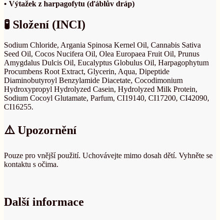
• Výtažek z harpagofytu (ďáblův dráp)
🧪 Složení (INCI)
Sodium Chloride, Argania Spinosa Kernel Oil, Cannabis Sativa
Seed Oil, Cocos Nucifera Oil, Olea Europaea Fruit Oil, Prunus
Amygdalus Dulcis Oil, Eucalyptus Globulus Oil, Harpagophytum
Procumbens Root Extract, Glycerin, Aqua, Dipeptide
Diaminobutyroyl Benzylamide Diacetate, Cocodimonium
Hydroxypropyl Hydrolyzed Casein, Hydrolyzed Milk Protein,
Sodium Cocoyl Glutamate, Parfum, CI19140, CI17200, CI42090,
CI16255.
⚠️ Upozornění
Pouze pro vnější použití. Uchovávejte mimo dosah dětí. Vyhněte se
kontaktu s očima.
Další informace