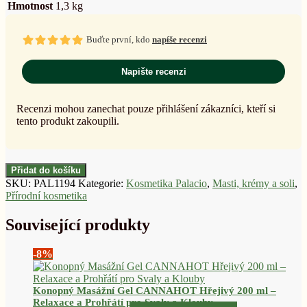
Hmotnost
1,3 kg
Buďte první, kdo
napíše recenzi
Napište recenzi
Recenzi mohou zanechat pouze přihlášení zákazníci, kteří si
tento produkt zakoupili.
Přidat do košíku
SKU:
PAL1194
Kategorie:
Kosmetika Palacio
,
Masti, krémy a soli
,
Přírodní kosmetika
Související produkty
-8%
Konopný Masážní Gel CANNAHOT Hřejivý 200 ml –
Relaxace a Prohřátí pro Svaly a Klouby