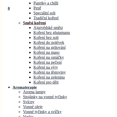
Papriky a chilli
Pepř
0
Speciální soli
Tradiční koření
Směsi koření
Ajurvédské směsi
Koření bez glutamanu
Koření bez soli
Koření do polévek
Koření na grilování
Koření na maso
Koření na omáčky
Koření na pečení
Koření na sýry
Koření na těstoviny
Koření na zeleninu
Koření pro děti
Aromaterapie
Aroma lampy
Stojánky na vonné tyčinky
Svícny
Vonné oleje
Vonné tyčinky a svíčky
Vosky