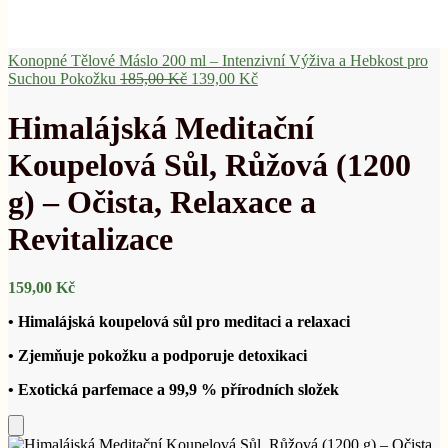
Konopné Tělové Máslo 200 ml – Intenzivní Výživa a Hebkost pro
Původní
Aktuální
Suchou Pokožku
185,00
Kč
139,00
Kč
cena
cena
byla:
je:
Himalájská Meditační
185,00 Kč.
139,00 Kč.
Koupelová Sůl, Růžová (1200
g) – Očista, Relaxace a
Revitalizace
159,00
Kč
• Himalájská koupelová sůl pro meditaci a relaxaci
• Zjemňuje pokožku a podporuje detoxikaci
• Exotická parfemace a 99,9 % přírodních složek
Přidat