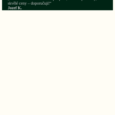
skvělé ceny – doporučuji!“
Jozef K.