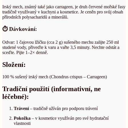
Irský mech, známý také jako carrageen, je druh červené mořské řasy
tradičně využívaný v kuchyni a kosmetice. Je ceněn pro svůj obsah
přírodních polysacharidů a minerálů.
⏱️ Dávkování:
Odvar: 1 čajovou lžičku (cca 2 g) sušeného mechu zalijte 250 ml
studené vody, přiveďte k varu a vařte 3,5 minuty. Nechte odstát a
sceďte. Pijte 1–2× denně.
Složení:
100 % sušený irský mech (Chondrus crispus – Carrageen)
Tradiční použití (informativní, ne
léčebné):
Trávení
–
tradičně užíván pro podporu trávení
Pokožka
–
v kosmetice využíván pro své hydratační
vlastnosti