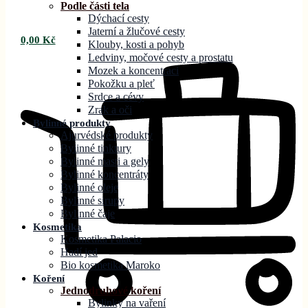
Podle části tela
Dýchací cesty
Jaterní a žlučové cesty
0,00
Kč
Klouby, kosti a pohyb
Ledviny, močové cesty a prostatu
Mozek a koncentraci
Pokožku a pleť
Srdce a cévy
Zrak a oči
Bylinné produkty
Ajurvédské produkty
Bylinné tinktury
Bylinné masti a gely
Bylinné koncentráty
Bylinné oleje
Bylinné sirupy
Bylinné čaje
Kosmetika
Kosmetika Palacio
Hadí jed
Bio kosmetika Maroko
Koření
Jednodruhové koření
Bylinky na vaření