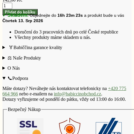
Carrageen
Irský
množství
mech
Přidat do košíku
✓ Skladem.
Objednejte do
16h 23m 22s
a produkt bude u vás
50
Čtvrtek 13. Srp 2026
g
Chondrus
crispus
Doručení do 3 pracovních dnů po celé České republice
–
Všechny produkty máme skladem u nás.
Carrageen
🏅Babiččina garance kvality
množství
⚖️ Naše Produkty
O Nás
📞Podpora
Máte dotazy? Neváhejte nás kontaktovat telefonicky na
+420 775
664 966
nebo e-mailem na
info@babiccinobchod.cz
.
Dotazy vyřizujeme od pondělí do pátku, vždy od 13:00 do 16:00.
Bezpečný Nákup