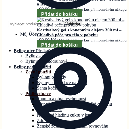
a Relaxace
199,00
Kč
Od
179,00
Kč
za kus při hromadném nákupu
Přidat do košíku
Hledat:
Vyhledat
Kostivalový gel s konopným olejem 300 ml –
Můj Účet
Chladivá péče pro tělo v pohybu
199,00
Kč
Od
179,00
Kč
za kus při hromadném nákupu
Přidat do košíku
Byliny otec Pleskač
Byliny – směsi
Byliny – jednodruhové
Byliny podle použití
Zevní použití
Bylinní obklady
Byliny na inhalace na rýmu
Šanta kočičí – Catnip
Podle situace
Imunitu a obranyschopnost
Detoxikaci, očistu a antioxidační ochranu
Klid a spánek
Normální hladinu cukru v krvi
Zdravé zažívání
Ženské zdraví a hormonální rovnováhu