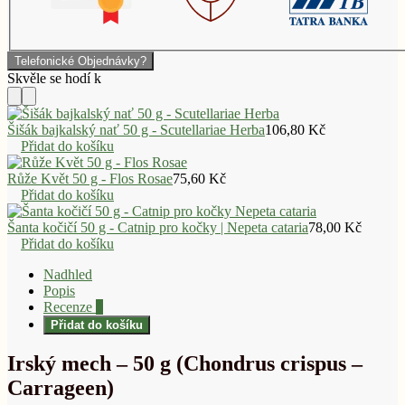
Telefonické Objednávky?
Šišák bajkalský nať 50 g - Scutellariae Herba
106,80
Kč
Přidat do košíku
Růže Květ 50 g - Flos Rosae
75,60
Kč
Přidat do košíku
Šanta kočičí 50 g - Catnip pro kočky | Nepeta cataria
78,00
Kč
Přidat do košíku
Nadhled
Popis
Recenze
0
Přidat do košíku
Irský mech – 50 g (Chondrus crispus –
Carrageen)