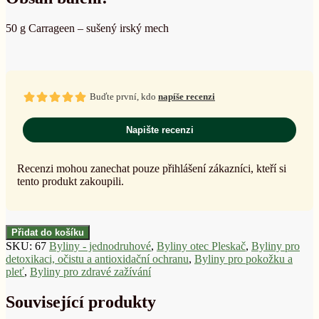
50 g Carrageen – sušený irský mech
Buďte první, kdo
napíše recenzi
Napište recenzi
Recenzi mohou zanechat pouze přihlášení zákazníci, kteří si
tento produkt zakoupili.
Přidat do košíku
SKU:
67
Byliny - jednodruhové
,
Byliny otec Pleskač
,
Byliny pro
detoxikaci, očistu a antioxidační ochranu
,
Byliny pro pokožku a
pleť
,
Byliny pro zdravé zažívání
Související produkty