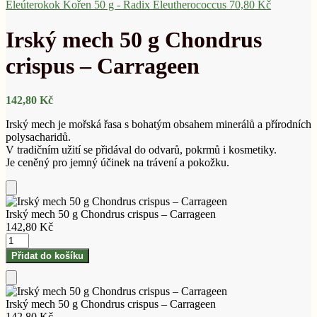
Eleúterokok Kořen 50 g - Radix Eleutherococcus
70,80
Kč
Irský mech 50 g Chondrus
crispus – Carrageen
142,80
Kč
Irský mech je mořská řasa s bohatým obsahem minerálů a přírodních
polysacharidů.
V tradičním užití se přidával do odvarů, pokrmů i kosmetiky.
Je ceněný pro jemný účinek na trávení a pokožku.
Přidat
do
Irský mech 50 g Chondrus crispus – Carrageen
košíku
142,80
Kč
Irský
mech
Přidat do košíku
50
g
Chondrus
Přidat
crispus
do
Irský mech 50 g Chondrus crispus – Carrageen
–
košíku
142,80
Kč