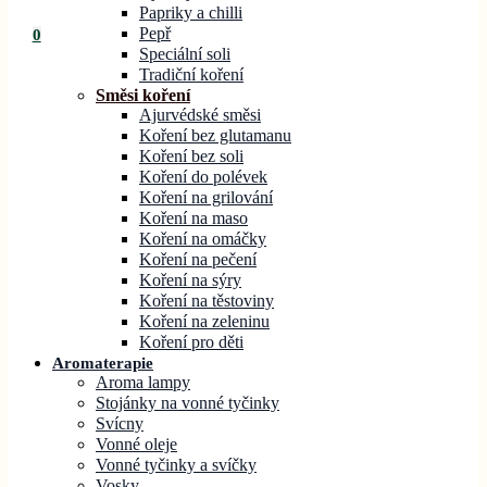
Papriky a chilli
Pepř
0
Speciální soli
Tradiční koření
Směsi koření
Ajurvédské směsi
Koření bez glutamanu
Koření bez soli
Koření do polévek
Koření na grilování
Koření na maso
Koření na omáčky
Koření na pečení
Koření na sýry
Koření na těstoviny
Koření na zeleninu
Koření pro děti
Aromaterapie
Aroma lampy
Stojánky na vonné tyčinky
Svícny
Vonné oleje
Vonné tyčinky a svíčky
Vosky