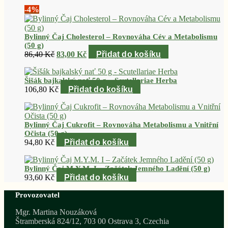
-4%
Bylinný Čaj Cholesterol – Rovnováha Cév a Metabolismu
(50 g)
Původní
Aktuální
86,40
Kč
83,00
Kč
Přidat do košíku
cena
cena
byla:
je:
Šišák bajkalský nať 50 g – Scutellariae Herba
86,40 Kč.
83,00 Kč.
106,80
Kč
Přidat do košíku
Bylinný Čaj Cukrofit – Rovnováha Metabolismu a Vnitřní
Očista (50 g)
94,80
Kč
Přidat do košíku
Bylinný Čaj M.Y.M. I – Začátek Jemného Ladění (50 g)
93,60
Kč
Přidat do košíku
Provozovatel
Mgr. Martina Nouzáková
Štramberská 824/12, 703 00 Ostrava 3, Czechia