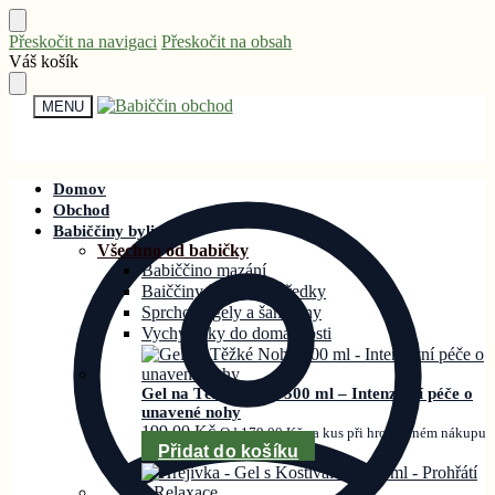
Přeskočit na navigaci
Přeskočit na obsah
Váš košík
MENU
Domov
Obchod
Babiččiny bylinky®
Všechno od babičky
Babiččino mazání
Baiččiny čistící prostředky
Sprchové gely a šampony
Vychytávky do domácnosti
Gel na Těžké Nohy 300 ml – Intenzivní péče o
unavené nohy
199,00
Kč
Od
179,00
Kč
za kus při hromadném nákupu
Přidat do košíku