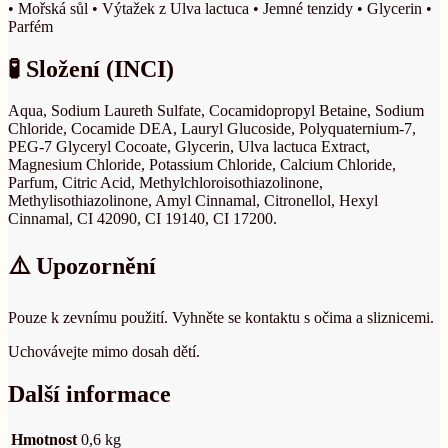
• Mořská sůl
• Výtažek z Ulva lactuca
• Jemné tenzidy
• Glycerin
•
Parfém
🧪 Složení (INCI)
Aqua, Sodium Laureth Sulfate, Cocamidopropyl Betaine, Sodium
Chloride, Cocamide DEA, Lauryl Glucoside, Polyquaternium-7,
PEG-7 Glyceryl Cocoate, Glycerin, Ulva lactuca Extract,
Magnesium Chloride, Potassium Chloride, Calcium Chloride,
Parfum, Citric Acid, Methylchloroisothiazolinone,
Methylisothiazolinone, Amyl Cinnamal, Citronellol, Hexyl
Cinnamal, CI 42090, CI 19140, CI 17200.
⚠️ Upozornění
Pouze k zevnímu použití. Vyhněte se kontaktu s očima a sliznicemi.
Uchovávejte mimo dosah dětí.
Další informace
Hmotnost
0,6 kg