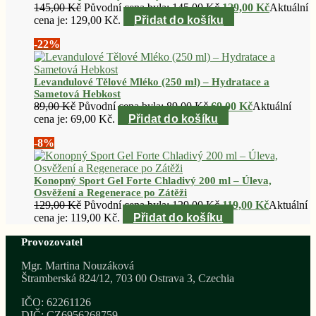
145,00
Kč
Původní cena byla: 145,00 Kč.
129,00
Kč
Aktuální
cena je: 129,00 Kč.
Přidat do košíku
-22%
Levandulové Tělové Mléko (250 ml) – Hydratace a
Sametová Hebkost
89,00
Kč
Původní cena byla: 89,00 Kč.
69,00
Kč
Aktuální
cena je: 69,00 Kč.
Přidat do košíku
-8%
Konopný Sport Gel Forte Chladivý 200 ml – Úleva,
Osvěžení a Regenerace po Zátěži
129,00
Kč
Původní cena byla: 129,00 Kč.
119,00
Kč
Aktuální
cena je: 119,00 Kč.
Přidat do košíku
Provozovatel
Mgr. Martina Nouzáková
Štramberská 824/12, 703 00 Ostrava 3, Czechia
IČO: 62261126
DIČ: CZ6956268759