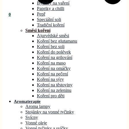
Bylinky na vaření
Papriky a chilli
Pepř
0
Speciální soli
Tradiční koření
Směsi koření
Ajurvédské směsi
Koření bez glutamanu
Koření bez soli
Koření do polévek
Koření na grilování
Koření na maso
Koření na omáčky
Koření na pečení
Koření na sýry
Koření na těstoviny
Koření na zeleninu
Koření pro děti
Aromaterapie
Aroma lampy
Stojánky na vonné tyčinky
Svícny
Vonné oleje
Vonné tyčinky a svíčky