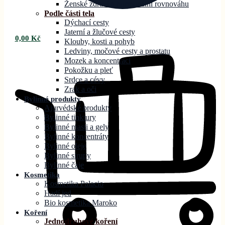
Ženské zdraví a hormonální rovnováhu
Podle části tela
Dýchací cesty
Jaterní a žlučové cesty
0,00
Kč
Klouby, kosti a pohyb
Ledviny, močové cesty a prostatu
Mozek a koncentraci
Pokožku a pleť
Srdce a cévy
Zrak a oči
Bylinné produkty
Ajurvédské produkty
Bylinné tinktury
Bylinné masti a gely
Bylinné koncentráty
Bylinné oleje
Bylinné sirupy
Bylinné čaje
Kosmetika
Kosmetika Palacio
Hadí jed
Bio kosmetika Maroko
Koření
Jednodruhové koření