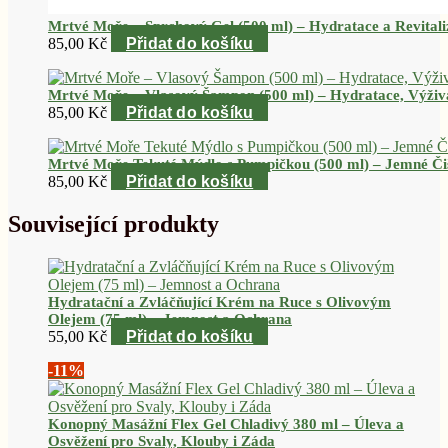
Mrtvé Moře – Sprchový Gel (500 ml) – Hydratace a Revitali
85,00
Kč
Přidat do košíku
Mrtvé Moře – Vlasový Šampon (500 ml) – Hydratace, Výživ
85,00
Kč
Přidat do košíku
Mrtvé Moře Tekuté Mýdlo s Pumpičkou (500 ml) – Jemné Či
85,00
Kč
Přidat do košíku
Související produkty
Hydratační a Zvláčňující Krém na Ruce s Olivovým
Olejem (75 ml) – Jemnost a Ochrana
55,00
Kč
Přidat do košíku
-11%
Konopný Masážní Flex Gel Chladivý 380 ml – Úleva a
Osvěžení pro Svaly, Klouby i Záda