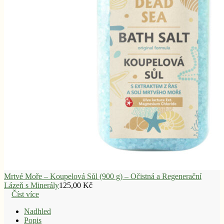
Mrtvé Moře – Koupelová Sůl (900 g) – Očistná a Regenerační
Lázeň s Minerály
125,00
Kč
Číst více
Nadhled
Popis