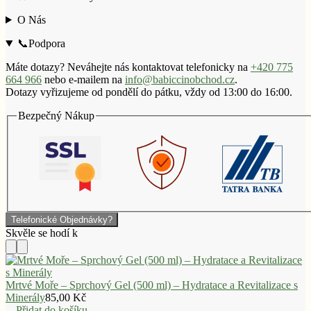
O Nás
📞Podpora
Máte dotazy? Neváhejte nás kontaktovat telefonicky na
+420 775
664 966
nebo e-mailem na
info@babiccinobchod.cz
.
Dotazy vyřizujeme od pondělí do pátku, vždy od 13:00 do 16:00.
Bezpečný Nákup
Telefonické Objednávky?
Mrtvé Moře – Sprchový Gel (500 ml) – Hydratace a Revitalizace s
Minerály
85,00
Kč
Přidat do košíku