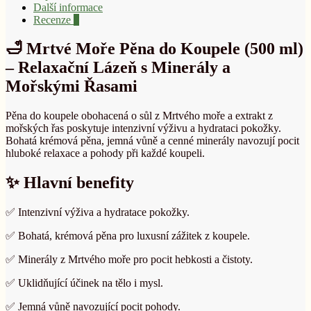
Další informace
Recenze
0
🛁 Mrtvé Moře Pěna do Koupele (500 ml)
– Relaxační Lázeň s Minerály a
Mořskými Řasami
Pěna do koupele obohacená o sůl z Mrtvého moře a extrakt z
mořských řas poskytuje intenzivní výživu a hydrataci pokožky.
Bohatá krémová pěna, jemná vůně a cenné minerály navozují pocit
hluboké relaxace a pohody při každé koupeli.
✨ Hlavní benefity
✅ Intenzivní výživa a hydratace pokožky.
✅ Bohatá, krémová pěna pro luxusní zážitek z koupele.
✅ Minerály z Mrtvého moře pro pocit hebkosti a čistoty.
✅ Uklidňující účinek na tělo i mysl.
✅ Jemná vůně navozující pocit pohody.