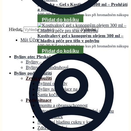
Hřejivka – Gel s Kostivalem 300 ml – Prohřátí
a Relaxace
199,00
Kč
Od
179,00
Kč
za kus při hromadném nákupu
Přidat do košíku
Hledat:
Vyhledat
Kostivalový gel s konopným olejem 300 ml –
Můj Účet
Chladivá péče pro tělo v pohybu
199,00
Kč
Od
179,00
Kč
za kus při hromadném nákupu
Přidat do košíku
Byliny otec Pleskač
Byliny – směsi
Byliny – jednodruhové
Byliny podle použití
Zevní použití
Bylinní obklady
Byliny na inhalace na rýmu
Šanta kočičí – Catnip
Podle situace
Imunitu a obranyschopnost
Detoxikaci, očistu a antioxidační ochranu
Klid a spánek
Normální hladinu cukru v krvi
Zdravé zažívání