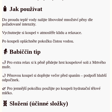
🧴 Jak používat
Do proudu teplé vody nalijte libovolné množství pěny dle
požadované intenzity.
Vychutnejte si koupel v atmosféře klidu a relaxace.
Po koupeli opláchněte pokožku čistou vodou.
👵 Babiččin tip
🛁 Pro extra relax si k pěně přidejte hrst koupelové soli z Mrtvého
moře.
🌙 Pěnovou koupel si dopřejte večer před spaním – podpoří hlubší
odpočinek.
🌿 Pro jemnější pokožku použijte po koupeli hydratační tělové
mléko.
🧬 Složení (účinné složky)