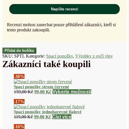
Napište recenzi
Recenzi mohou zanechat pouze přihlášení zákazníci, kteří si
tento produkt zakoupili.
Přidat do košíku
SKU:
SPTL
Kategorie:
Spací ponožky
,
Výrobky z ovčí vlny
-38%
Spací ponožky strom červené
Původní
Aktuální
Tento
159,00
Kč
99,00
Kč
Vyberte možnosti
cena
cena
produkt
-17%
byla:
je:
má
159,00 Kč.
99,00 Kč.
více
Spací ponožky jednobarevné fialové
variant.
Původní
Aktuální
119,00
Kč
99,00
Kč
Číst více
Varianty
cena
cena
lze
-16%
byla:
je:
vybrat