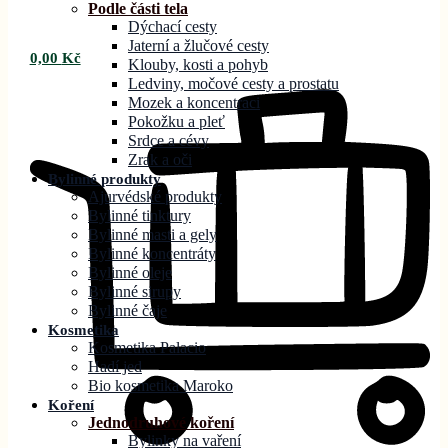
Podle části tela
Dýchací cesty
Jaterní a žlučové cesty
0,00
Kč
Klouby, kosti a pohyb
Ledviny, močové cesty a prostatu
Mozek a koncentraci
Pokožku a pleť
Srdce a cévy
Zrak a oči
Bylinné produkty
Ajurvédské produkty
Bylinné tinktury
Bylinné masti a gely
Bylinné koncentráty
Bylinné oleje
Bylinné sirupy
Bylinné čaje
Kosmetika
Kosmetika Palacio
Hadí jed
Bio kosmetika Maroko
Koření
Jednodruhové koření
Bylinky na vaření