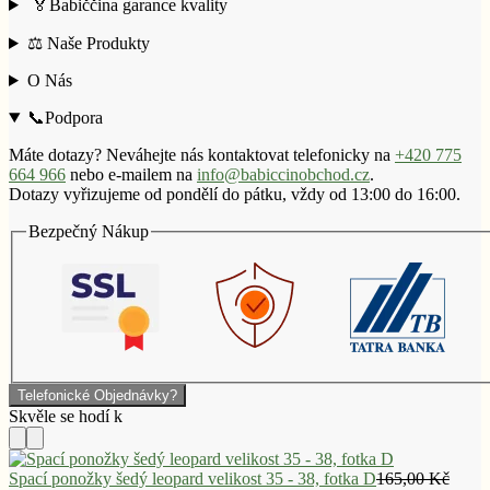
🏅Babiččina garance kvality
⚖️ Naše Produkty
O Nás
📞Podpora
Máte dotazy? Neváhejte nás kontaktovat telefonicky na
+420 775
664 966
nebo e-mailem na
info@babiccinobchod.cz
.
Dotazy vyřizujeme od pondělí do pátku, vždy od 13:00 do 16:00.
Bezpečný Nákup
Telefonické Objednávky?
Spací ponožky šedý leopard velikost 35 - 38, fotka D
165,00
Kč