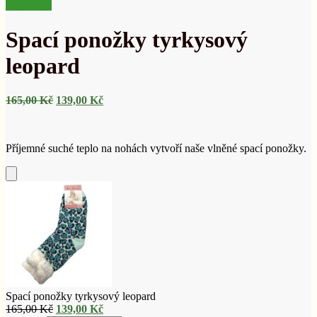
cena
cena
Výprodej!
byla:
je:
159,00 Kč.
99,00 Kč.
Spací ponožky tyrkysový
leopard
Původní
Aktuální
165,00
Kč
139,00
Kč
cena
cena
byla:
je:
165,00 Kč.
139,00 Kč.
Příjemné suché teplo na nohách vytvoří naše vlněné spací ponožky.
Přidat
do
košíku
Spací ponožky tyrkysový leopard
Původní
Aktuální
165,00
Kč
139,00
Kč