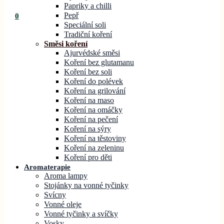
Papriky a chilli
Pepř
0
Speciální soli
Tradiční koření
Směsi koření
Ajurvédské směsi
Koření bez glutamanu
Koření bez soli
Koření do polévek
Koření na grilování
Koření na maso
Koření na omáčky
Koření na pečení
Koření na sýry
Koření na těstoviny
Koření na zeleninu
Koření pro děti
Aromaterapie
Aroma lampy
Stojánky na vonné tyčinky
Svícny
Vonné oleje
Vonné tyčinky a svíčky
Vosky