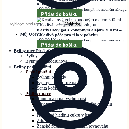
a Relaxace
199,00
Kč
Od
179,00
Kč
za kus při hromadném nákupu
Přidat do košíku
Hledat:
Vyhledat
Kostivalový gel s konopným olejem 300 ml –
Můj Účet
Chladivá péče pro tělo v pohybu
199,00
Kč
Od
179,00
Kč
za kus při hromadném nákupu
Přidat do košíku
Byliny otec Pleskač
Byliny – směsi
Byliny – jednodruhové
Byliny podle použití
Zevní použití
Bylinní obklady
Byliny na inhalace na rýmu
Šanta kočičí – Catnip
Podle situace
Imunitu a obranyschopnost
Detoxikaci, očistu a antioxidační ochranu
Klid a spánek
Normální hladinu cukru v krvi
Zdravé zažívání
Ženské zdraví a hormonální rovnováhu