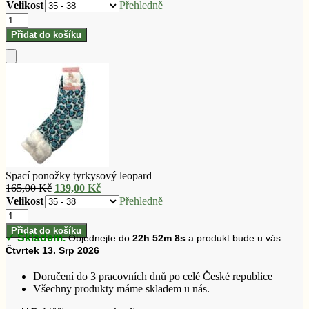
cena
cena
Velikost
Přehledně
byla:
je:
Spací
165,00 Kč.
139,00 Kč.
ponožky
Přidat do košíku
tyrkysový
leopard
množství
Přidat
do
košíku
Spací ponožky tyrkysový leopard
Původní
Aktuální
165,00
Kč
139,00
Kč
cena
cena
Velikost
Přehledně
byla:
je:
Spací
165,00 Kč.
139,00 Kč.
ponožky
Přidat do košíku
✓ Skladem.
Objednejte do
22h 52m 7s
a produkt bude u vás
tyrkysový
Čtvrtek 13. Srp 2026
leopard
množství
Doručení do 3 pracovních dnů po celé České republice
Všechny produkty máme skladem u nás.