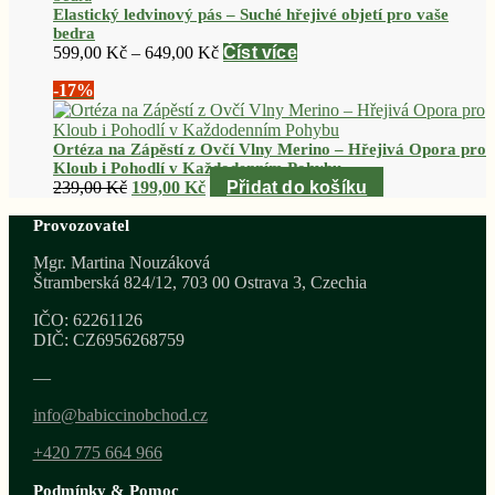
produktu
Elastický ledvinový pás – Suché hřejivé objetí pro vaše
bedra
Rozpětí
599,00
Kč
–
649,00
Kč
Číst více
cen:
-17%
599,00 Kč
až
649,00 Kč
Ortéza na Zápěstí z Ovčí Vlny Merino – Hřejivá Opora pro
Kloub i Pohodlí v Každodenním Pohybu
Původní
Aktuální
239,00
Kč
199,00
Kč
Přidat do košíku
cena
cena
Provozovatel
byla:
je:
239,00 Kč.
199,00 Kč.
Mgr. Martina Nouzáková
Štramberská 824/12, 703 00 Ostrava 3, Czechia
IČO: 62261126
DIČ: CZ6956268759
—
info@babiccinobchod.cz
+420 775 664 966
Podmínky & Pomoc