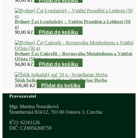
90,00
Kč
Přidat do košíku
Bylinný Čaj Lymfatický – Vnitřní Proudění a Lehkost (50
g)
90,00
Kč
Přidat do košíku
Bylinný Čaj Cukrofit – Rovnováha Metabolismu a Vnitřní
Očista (50 g)
94,80
Kč
Přidat do košíku
Šišák bajkalský nať 50 g – Scutellariae Herba
106,80
Kč
Přidat do košíku
Provozovatel
Mgr. Martina Nouzáková
Štramberská 824/12, 703 00 Ostrava 3, Czechia
IČO: 62261126
DIČ: CZ6956268759