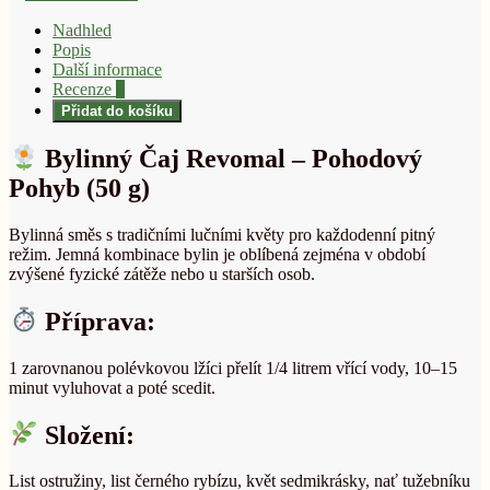
Nadhled
Popis
Další informace
Recenze
0
Přidat do košíku
Bylinný Čaj Revomal – Pohodový
Pohyb (50 g)
Bylinná směs s tradičními lučními květy pro každodenní pitný
režim. Jemná kombinace bylin je oblíbená zejména v období
zvýšené fyzické zátěže nebo u starších osob.
Příprava:
1 zarovnanou polévkovou lžíci přelít 1/4 litrem vřící vody, 10–15
minut vyluhovat a poté scedit.
Složení:
List ostružiny, list černého rybízu, květ sedmikrásky, nať tužebníku