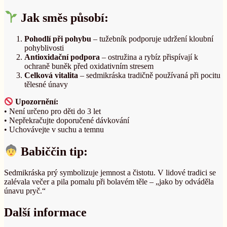
Jak směs působí:
Pohodlí při pohybu
– tužebník podporuje udržení kloubní
pohyblivosti
Antioxidační podpora
– ostružina a rybíz přispívají k
ochraně buněk před oxidativním stresem
Celková vitalita
– sedmikráska tradičně používaná při pocitu
tělesné únavy
Upozornění:
• Není určeno pro děti do 3 let
• Nepřekračujte doporučené dávkování
• Uchovávejte v suchu a temnu
Babiččin tip:
Sedmikráska prý symbolizuje jemnost a čistotu. V lidové tradici se
zalévala večer a pila pomalu při bolavém těle – „jako by odváděla
únavu pryč.“
Další informace