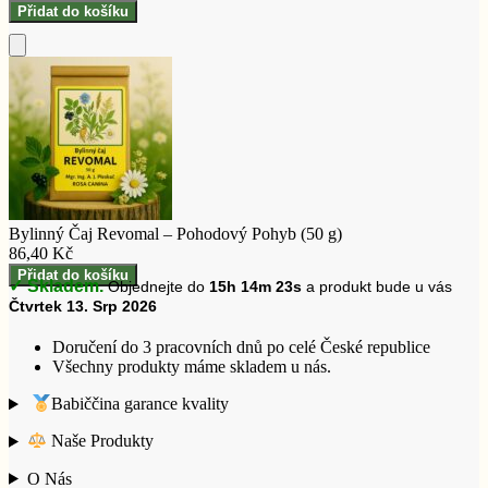
Bylinný
Přidat do košíku
Čaj
Revomal
Přidat
–
do
Pohodový
košíku
Pohyb
(50
g)
množství
Bylinný Čaj Revomal – Pohodový Pohyb (50 g)
86,40
Kč
Bylinný
Přidat do košíku
✓ Skladem.
Objednejte do
15h 14m 22s
a produkt bude u vás
Čaj
Čtvrtek 13. Srp 2026
Revomal
–
Doručení do 3 pracovních dnů po celé České republice
Pohodový
Všechny produkty máme skladem u nás.
Pohyb
(50
Babiččina garance kvality
g)
množství
Naše Produkty
O Nás