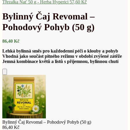
Třezalka Nať 50 g - Herba Hyperici
57,60
Kč
Bylinný Čaj Revomal –
Pohodový Pohyb (50 g)
86,40
Kč
Lehká bylinná směs pro každodenní péči o klouby a pohyb
Vhodná jako součást pitného režimu v období zvýšené zátěže
Jemná kombinace květů a listů s příjemnou, bylinnou chutí
Přidat
do
košíku
Bylinný Čaj Revomal – Pohodový Pohyb (50 g)
86,40
Kč