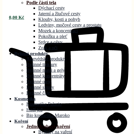
Podle části tela
Dýchací cesty
Jaterní a žlučové cesty
0,00
Kč
Klouby, kosti a pohyb
Ledviny, močové cesty a prostatu
Mozek a koncentraci
Pokožku a pleť
Srdce a cévy
Zrak a oči
Bylinné produkty
Ajurvédské produkty
Bylinné tinktury
Bylinné masti a gely
Bylinné koncentráty
Bylinné oleje
Bylinné sirupy
Bylinné čaje
Kosmetika
Kosmetika Palacio
Hadí jed
Bio kosmetika Maroko
Koření
Jednodruhové koření
Bylinky na vaření