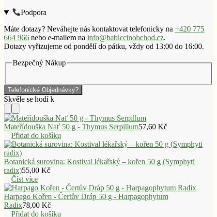
Podpora
Máte dotazy? Neváhejte nás kontaktovat telefonicky na
+420 775
664 966
nebo e-mailem na
info@babiccinobchod.cz
.
Dotazy vyřizujeme od pondělí do pátku, vždy od 13:00 do 16:00.
Bezpečný Nákup
Telefonické Objednávky?
Mateřídouška Nať 50 g - Thymus Serpillum
57,60
Kč
Přidat do košíku
Botanická surovina: Kostival lékařský – kořen 50 g (Symphyti
radix)
55,00
Kč
Číst více
Harpago Kořen - Čertův Dráp 50 g - Harpagophytum
Radix
78,00
Kč
Přidat do košíku