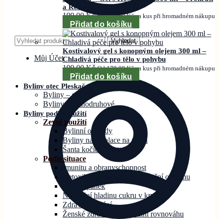
a Relaxace
199,00
Kč
Od
179,00
Kč
za kus při hromadném nákupu
Přidat do košíku
Hledat:
Vyhledat
Kostivalový gel s konopným olejem 300 ml –
Můj Účet
Chladivá péče pro tělo v pohybu
199,00
Kč
Od
179,00
Kč
za kus při hromadném nákupu
Přidat do košíku
Byliny otec Pleskač
Byliny – směsi
Byliny – jednodruhové
Byliny podle použití
Zevní použití
Bylinní obklady
Byliny na inhalace na rýmu
Šanta kočičí – Catnip
Podle situace
Imunitu a obranyschopnost
Detoxikaci, očistu a antioxidační ochranu
Klid a spánek
Normální hladinu cukru v krvi
Zdravé zažívání
Ženské zdraví a hormonální rovnováhu