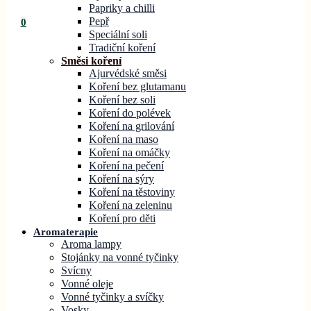
Papriky a chilli
Pepř
0
Speciální soli
Tradiční koření
Směsi koření
Ajurvédské směsi
Koření bez glutamanu
Koření bez soli
Koření do polévek
Koření na grilování
Koření na maso
Koření na omáčky
Koření na pečení
Koření na sýry
Koření na těstoviny
Koření na zeleninu
Koření pro děti
Aromaterapie
Aroma lampy
Stojánky na vonné tyčinky
Svícny
Vonné oleje
Vonné tyčinky a svíčky
Vosky