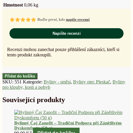
Hmotnost
0,06 kg
Buďte první, kdo
napíše recenzi
Napište recenzi
Recenzi mohou zanechat pouze přihlášení zákazníci, kteří si
tento produkt zakoupili.
Přidat do košíku
SKU:
551
Kategorie:
Byliny - směsi
,
Byliny otec Pleskač
,
Byliny
pro klouby, kosti a pohyb
Související produkty
Bylinný Čaj Zanofit – Tradiční Podpora při Zánětlivém
Dyskomfortu (50 g)