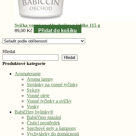
Svíčka vonná ve skle skořice a jablko 115 g
89,00
Kč
Přidat do košíku
Seřazeno
Hledat
podle
Hledat
oblíbenosti
Produktové kategorie
Aromaterapie
Aroma lampy
Stojánky na vonné tyčinky
Svícny
Vonné oleje
Vonné tyčinky a svíčky
Vosky
Babiččiny bylinky®
Babiččino mazání
Čistící prostředek
Sprchové gely a šampony
Vychytávky do domácnosti