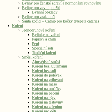
Byliny pro ženské zdraví a hormonální rovnováhu
Byliny pro zevní použití
Bylinní obklady
Byliny pro zrak a oči
Šanta kočičí – Catnip pro kočky (Nepeta cataria)
Koření
Jednodruhové koření
Bylinky na vaření
Papriky a chilli
Pepř
Speciální soli
Tradiční koření
Směsi koření
Ajurvédské směsi
Koření bez glutamanu
Koření bez soli
Koření do polévek
Koření na grilování
Koření na maso
Koření na omáčky
Koření na pečení
Koření na sýry
Koření na těstoviny
Koření na zeleninu
Koření pro děti