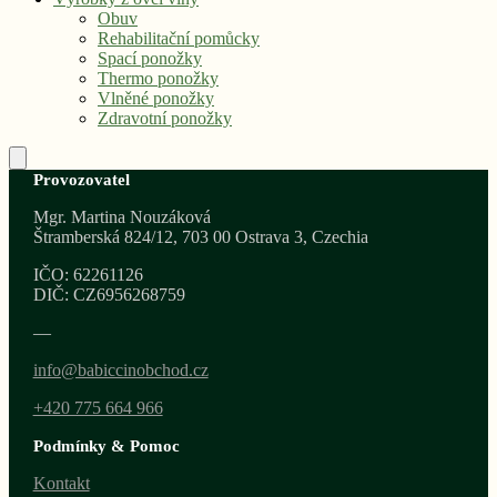
Obuv
Rehabilitační pomůcky
Spací ponožky
Thermo ponožky
Vlněné ponožky
Zdravotní ponožky
Provozovatel
Mgr. Martina Nouzáková
Štramberská 824/12, 703 00 Ostrava 3, Czechia
IČO: 62261126
DIČ: CZ6956268759
—
info@babiccinobchod.cz
+420 775 664 966
Podmínky & Pomoc
Kontakt