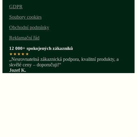
GDPR
Soubory cookies
Obchodní podmínky
Reklamační řád
12 000+ spokojených zákazníků
★★★★★
„Nesrovnatelná zákaznická podpora, kvalitní produkty, a
skvělé ceny – doporučuji!“
Jozef K.