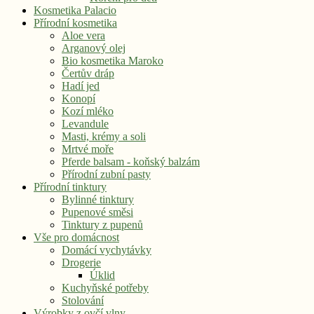
Kosmetika Palacio
Přírodní kosmetika
Aloe vera
Arganový olej
Bio kosmetika Maroko
Čertův dráp
Hadí jed
Konopí
Kozí mléko
Levandule
Masti, krémy a soli
Mrtvé moře
Pferde balsam - koňský balzám
Přírodní zubní pasty
Přírodní tinktury
Bylinné tinktury
Pupenové směsi
Tinktury z pupenů
Vše pro domácnost
Domácí vychytávky
Drogerie
Úklid
Kuchyňské potřeby
Stolování
Výrobky z ovčí vlny