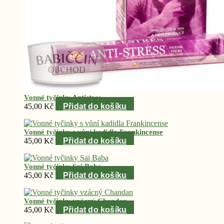
Vonné tyčinky Antistres
45,00
Kč
Přidat do košíku
Vonné tyčinky s vůní kadidla Frankincense
45,00
Kč
Přidat do košíku
Vonné tyčinky Sai Baba
45,00
Kč
Přidat do košíku
Vonné tyčinky vzácný Chandan
45,00
Kč
Přidat do košíku