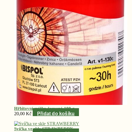
Hřbitovní svíčka červená 100 g
20,00
Kč
Přidat do košíku
Svíčka ve skle STRAWBERRY