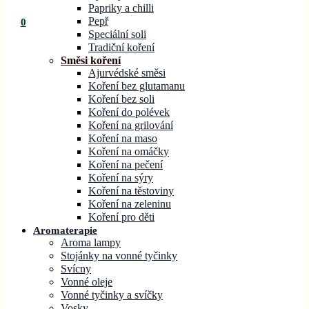
Papriky a chilli
Pepř
0
Speciální soli
Tradiční koření
Směsi koření
Ajurvédské směsi
Koření bez glutamanu
Koření bez soli
Koření do polévek
Koření na grilování
Koření na maso
Koření na omáčky
Koření na pečení
Koření na sýry
Koření na těstoviny
Koření na zeleninu
Koření pro děti
Aromaterapie
Aroma lampy
Stojánky na vonné tyčinky
Svícny
Vonné oleje
Vonné tyčinky a svíčky
Vosky