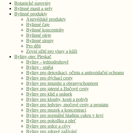
Botanické suroviny
Bylinné masti a gely
Bylinné produkty
Ajurvédské produkty
Bylinné čaje
Bylinné koncentráty
Bylinné oleje
Bylinné sirupy
Pro děti
Zevní užití pro vlasy a kůži
Byliny otec Pleskač
Byliny - jednodruhové
Byliny - směsi
Byliny pro detoxikaci, očistu a antioxidační ochranu
Byliny pro dýchací cesty
Byliny pro imunitu a obranyschopnost
Byliny pro jaterní a žlučové cesty
Byliny pro klid a spánek
Byliny pro klouby, kosti a pohyb
Byliny pro ledviny, močové cesty a prostatu
Byliny pro mozek a koncentraci
Byliny pro normální hladinu cukru v krvi
Byliny pro pokožku a pleť
Byliny pro srdce a cévy
Byliny pro zdravé zažívání