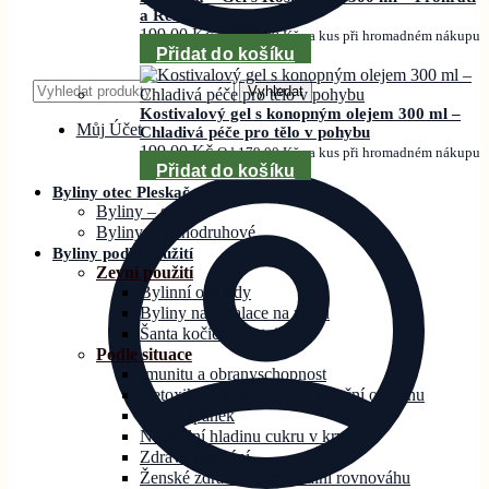
a Relaxace
199,00
Kč
Od
179,00
Kč
za kus při hromadném nákupu
Přidat do košíku
Hledat:
Vyhledat
Kostivalový gel s konopným olejem 300 ml –
Můj Účet
Chladivá péče pro tělo v pohybu
199,00
Kč
Od
179,00
Kč
za kus při hromadném nákupu
Přidat do košíku
Byliny otec Pleskač
Byliny – směsi
Byliny – jednodruhové
Byliny podle použití
Zevní použití
Bylinní obklady
Byliny na inhalace na rýmu
Šanta kočičí – Catnip
Podle situace
Imunitu a obranyschopnost
Detoxikaci, očistu a antioxidační ochranu
Klid a spánek
Normální hladinu cukru v krvi
Zdravé zažívání
Ženské zdraví a hormonální rovnováhu