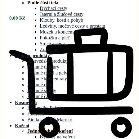
Podle části tela
Dýchací cesty
Jaterní a žlučové cesty
0,00
Kč
Klouby, kosti a pohyb
Ledviny, močové cesty a prostatu
Mozek a koncentraci
Pokožku a pleť
Srdce a cévy
Zrak a oči
Bylinné produkty
Ajurvédské produkty
Bylinné tinktury
Bylinné masti a gely
Bylinné koncentráty
Bylinné oleje
Bylinné sirupy
Bylinné čaje
Kosmetika
Kosmetika Palacio
Hadí jed
Bio kosmetika Maroko
Koření
Jednodruhové koření
Bylinky na vaření