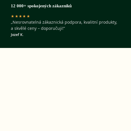
12 000+ spokojených zákazníků
★★★★★
„Nesrovnatelná zákaznická podpora, kvalitní produkty,
a skvělé ceny – doporučuji!“
Jozef K.