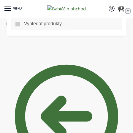
MENU
0
Vyhledat
Home
Vše pro domácnost
Kuchyňské potřeby
Kartáč lahvový s molitanem
/
/
/