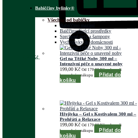
Babiččiny bylinky®
Všechno od babičky
Babiččino mazání
Baiččiny čistící prostředky
Sprchové gely a šampony
Vychytávky do domácnosti
0,00
Kč
Gel na Těžké Nohy 300 ml –
Intenzivní péče o unavené nohy
199,00
Kč
Od
179,00
Kč
za kus při
Přidat do
hromadném nákupu
košíku
Hřejivka – Gel s Kostivalem 300 ml –
Prohřátí a Relaxace
199,00
Kč
Od
179,00
Kč
za kus při
Přidat do
hromadném nákupu
košíku