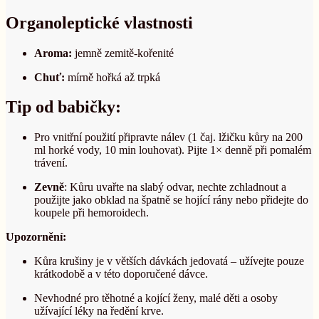
Organoleptické vlastnosti
Aroma:
jemně zemitě-kořenité
Chuť:
mírně hořká až trpká
Tip od babičky:
Pro vnitřní použití připravte nálev (1 čaj. lžičku kůry na 200
ml horké vody, 10 min louhovat). Pijte 1× denně při pomalém
trávení.
Zevně
: Kůru uvařte na slabý odvar, nechte zchladnout a
použijte jako obklad na špatně se hojící rány nebo přidejte do
koupele při hemoroidech.
Upozornění:
Kůra krušiny je v větších dávkách jedovatá – užívejte pouze
krátkodobě a v této doporučené dávce.
Nevhodné pro těhotné a kojící ženy, malé děti a osoby
užívající léky na ředění krve.