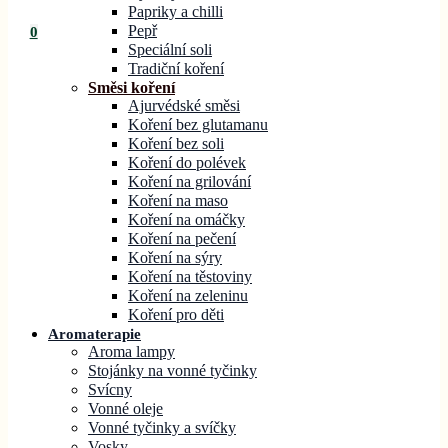
Papriky a chilli
Pepř
0
Speciální soli
Tradiční koření
Směsi koření
Ajurvédské směsi
Koření bez glutamanu
Koření bez soli
Koření do polévek
Koření na grilování
Koření na maso
Koření na omáčky
Koření na pečení
Koření na sýry
Koření na těstoviny
Koření na zeleninu
Koření pro děti
Aromaterapie
Aroma lampy
Stojánky na vonné tyčinky
Svícny
Vonné oleje
Vonné tyčinky a svíčky
Vosky