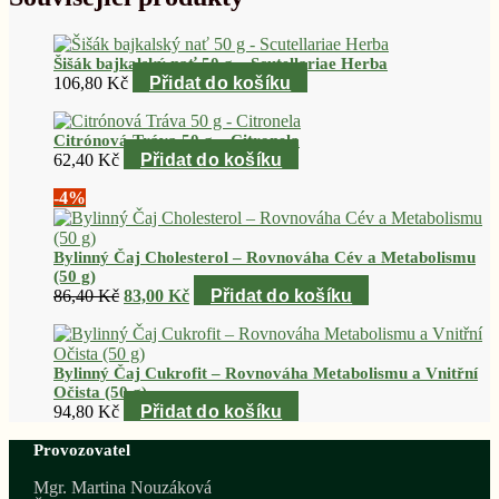
Šišák bajkalský nať 50 g – Scutellariae Herba
106,80
Kč
Přidat do košíku
Citrónová Tráva 50 g – Citronela
62,40
Kč
Přidat do košíku
-4%
Bylinný Čaj Cholesterol – Rovnováha Cév a Metabolismu
(50 g)
Původní
Aktuální
86,40
Kč
83,00
Kč
Přidat do košíku
cena
cena
byla:
je:
86,40 Kč.
83,00 Kč.
Bylinný Čaj Cukrofit – Rovnováha Metabolismu a Vnitřní
Očista (50 g)
94,80
Kč
Přidat do košíku
Provozovatel
Mgr. Martina Nouzáková