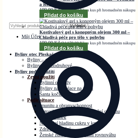
a Relaxace
199,00
Kč
Od
179,00
Kč
za kus při hromadném nákupu
Přidat do košíku
Hledat:
Vyhledat
Kostivalový gel s konopným olejem 300 ml –
Můj Účet
Chladivá péče pro tělo v pohybu
199,00
Kč
Od
179,00
Kč
za kus při hromadném nákupu
Přidat do košíku
Byliny otec Pleskač
Byliny – směsi
Byliny – jednodruhové
Byliny podle použití
Zevní použití
Bylinní obklady
Byliny na inhalace na rýmu
Šanta kočičí – Catnip
Podle situace
Imunitu a obranyschopnost
Detoxikaci, očistu a antioxidační ochranu
Klid a spánek
Normální hladinu cukru v krvi
Zdravé zažívání
Ženské zdraví a hormonální rovnováhu