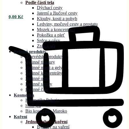
Podle části tela
Dýchací cesty
Jaterní a žlučové cesty
0,00
Kč
Klouby, kosti a pohyb
Ledviny, močové cesty a prostatu
Mozek a koncentraci
Pokožku a pleť
Srdce a cévy
Zrak a oči
Bylinné produkty
Ajurvédské produkty
Bylinné tinktury
Bylinné masti a gely
Bylinné koncentráty
Bylinné oleje
Bylinné sirupy
Bylinné čaje
Kosmetika
Kosmetika Palacio
Hadí jed
Bio kosmetika Maroko
Koření
Jednodruhové koření
Bylinky na vaření