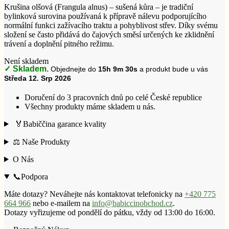
Krušina olšová (Frangula alnus) – sušená kůra – je tradiční
bylinková surovina používaná k přípravě nálevu podporujícího
normální funkci zažívacího traktu a pohyblivost střev. Díky svému
složení se často přidává do čajových směsí určených ke zklidnění
trávení a doplnění pitného režimu.
Není skladem
✓ Skladem.
Objednejte do
15h 9m 29s
a produkt bude u vás
Středa 12. Srp 2026
Doručení do 3 pracovních dnů po celé České republice
Všechny produkty máme skladem u nás.
🏅Babiččina garance kvality
⚖️ Naše Produkty
O Nás
📞Podpora
Máte dotazy? Neváhejte nás kontaktovat telefonicky na
+420 775
664 966
nebo e-mailem na
info@babiccinobchod.cz
.
Dotazy vyřizujeme od pondělí do pátku, vždy od 13:00 do 16:00.