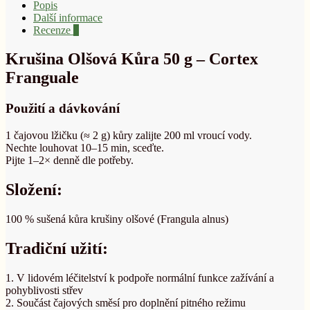
Popis
Další informace
Recenze
0
Krušina Olšová Kůra 50 g – Cortex
Franguale
Použití a dávkování
1 čajovou lžičku (≈ 2 g) kůry zalijte 200 ml vroucí vody.
Nechte louhovat 10–15 min, sceďte.
Pijte 1–2× denně dle potřeby.
Složení:
100 % sušená kůra krušiny olšové (Frangula alnus)
Tradiční užití:
1. V lidovém léčitelství k podpoře normální funkce zažívání a
pohyblivosti střev
2. Součást čajových směsí pro doplnění pitného režimu