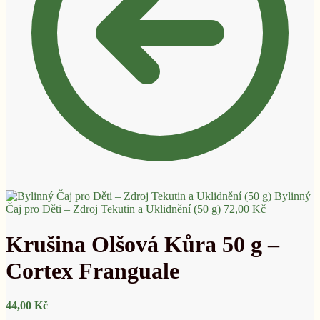
Bylinný
Čaj pro Děti – Zdroj Tekutin a Uklidnění (50 g)
72,00
Kč
Krušina Olšová Kůra 50 g –
Cortex Franguale
44,00
Kč