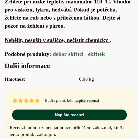
Žehlete při nízké teplotě, maximálně 110 °C. Vhodné
pro viskózu, lykru, hedvábí. Pokud je potřeba,
žehlete na rub nebo s přiloženou látkou. Dejte si
pozor na žehlení s párou.
Nebělit, nesušit v sušičce, ne
čistit
chemicky
.
Podobné produkty:
dekor skřítci
skřítek
Další informace
Hmotnost
0,08 kg
Buďte první, kdo
napíše recenzi
Napište recenzi
Recenzi mohou zanechat pouze přihlášení zákazníci, kteří si
tento produkt zakoupili.