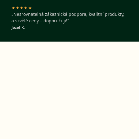
★★★★★
„Nesrovnatelná zákaznická podpora, kvalitní produkty,
a skvělé ceny – doporučuji!“
Jozef K.