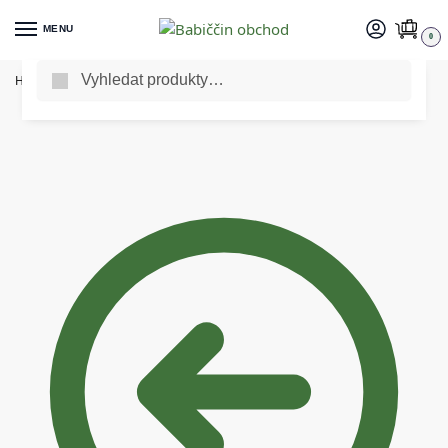
MENU
0
Vyhledat
Home
Vše pro domácnost
Návlek na polštář skřítek
/
/