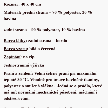
Rozměr
: 40 x 40 cm
Materiál
: přední strana – 70 % polyester, 30 %
bavlna
zadní strana – 90 % polyester, 10 % bavlna
Barva látky
: zadní strana – bordó
Barva vzoru
: bílá a červená
Zapínání
: na zip
Jednostranná výšivka
Praní a žehlení
: Velmi šetrné praní při maximální
teplotě 30 °C. Vhodné pro tmavé bavlněné tkaniny,
polyester a smíšená vlákna. Jedná se o prádlo, které
má mít normální mechanické působení, máchání i
odstřeďování.