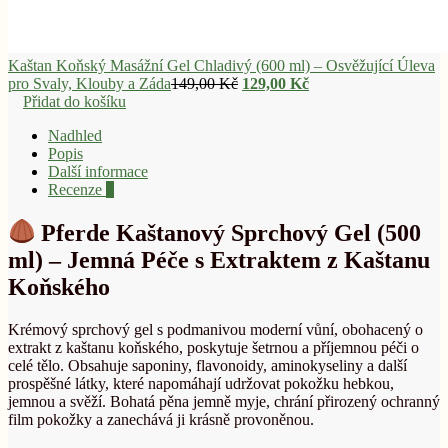
Kaštan Koňský Masážní Gel Chladivý (600 ml) – Osvěžující Úleva
Původní
Aktuální
pro Svaly, Klouby a Záda
149,00
Kč
129,00
Kč
cena
cena
Přidat do košíku
byla:
je:
Nadhled
149,00 Kč.
129,00 Kč.
Popis
Další informace
Recenze
0
Pferde Kaštanový Sprchový Gel (500
ml) – Jemná Péče s Extraktem z Kaštanu
Koňského
Krémový sprchový gel s podmanivou moderní vůní, obohacený o
extrakt z kaštanu koňského, poskytuje šetrnou a příjemnou péči o
celé tělo. Obsahuje saponiny, flavonoidy, aminokyseliny a další
prospěšné látky, které napomáhají udržovat pokožku hebkou,
jemnou a svěží. Bohatá pěna jemně myje, chrání přirozený ochranný
film pokožky a zanechává ji krásně provoněnou.