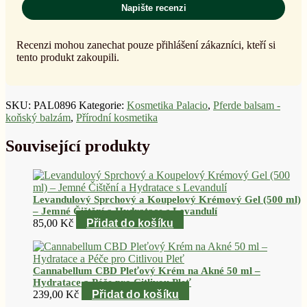
Napište recenzi
Recenzi mohou zanechat pouze přihlášení zákazníci, kteří si
tento produkt zakoupili.
SKU:
PAL0896
Kategorie:
Kosmetika Palacio
,
Pferde balsam -
koňský balzám
,
Přírodní kosmetika
Související produkty
Levandulový Sprchový a Koupelový Krémový Gel (500 ml)
– Jemné Čištění a Hydratace s Levandulí
85,00
Kč
Přidat do košíku
Cannabellum CBD Pleťový Krém na Akné 50 ml –
Hydratace a Péče pro Citlivou Pleť
239,00
Kč
Přidat do košíku