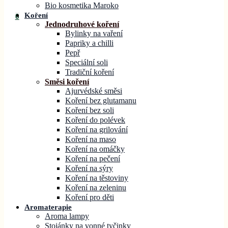
Bio kosmetika Maroko
Koření
0
Jednodruhové koření
Bylinky na vaření
Papriky a chilli
Pepř
Speciální soli
Tradiční koření
Směsi koření
Ajurvédské směsi
Koření bez glutamanu
Koření bez soli
Koření do polévek
Koření na grilování
Koření na maso
Koření na omáčky
Koření na pečení
Koření na sýry
Koření na těstoviny
Koření na zeleninu
Koření pro děti
Aromaterapie
Aroma lampy
Stojánky na vonné tyčinky