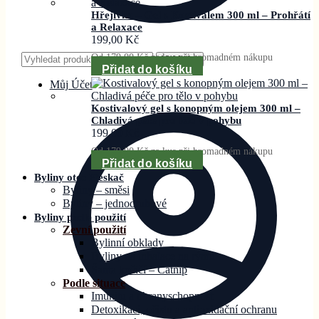
Hřejivka – Gel s Kostivalem 300 ml – Prohřátí
a Relaxace
199,00
Kč
Hledat:
Od
179,00
Kč
za kus při hromadném nákupu
Vyhledat
Přidat do košíku
Můj Účet
Kostivalový gel s konopným olejem 300 ml –
Chladivá péče pro tělo v pohybu
199,00
Kč
Od
179,00
Kč
za kus při hromadném nákupu
Přidat do košíku
Byliny otec Pleskač
Byliny – směsi
Byliny – jednodruhové
Byliny podle použití
Zevní použití
Bylinní obklady
Byliny na inhalace na rýmu
Šanta kočičí – Catnip
Podle situace
Imunitu a obranyschopnost
Detoxikaci, očistu a antioxidační ochranu