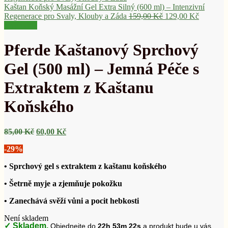
Kaštan Koňský Masážní Gel Extra Silný (600 ml) – Intenzivní
Původní
Aktuální
Regenerace pro Svaly, Klouby a Záda
159,00
Kč
129,00
Kč
cena
cena
Výprodej!
byla:
je:
159,00 Kč.
129,00 K
Pferde Kaštanový Sprchový
Gel (500 ml) – Jemná Péče s
Extraktem z Kaštanu
Koňského
Původní
Aktuální
85,00
Kč
60,00
Kč
cena
cena
-29%
byla:
je:
85,00 Kč.
60,00 Kč.
• Sprchový gel s extraktem z kaštanu koňského
• Šetrně myje a zjemňuje pokožku
• Zanechává svěží vůni a pocit hebkosti
Není skladem
✓ Skladem.
Objednejte do
22h 53m 21s
a produkt bude u vás