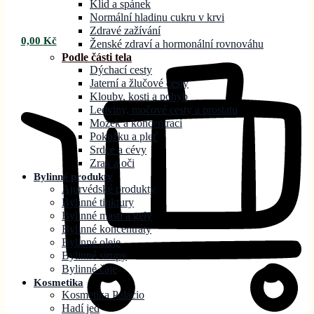
Klid a spánek
Normální hladinu cukru v krvi
Zdravé zažívání
0,00
Kč
Ženské zdraví a hormonální rovnováhu
Podle části tela
Dýchací cesty
Jaterní a žlučové cesty
Klouby, kosti a pohyb
Ledviny, močové cesty a prostatu
Mozek a koncentraci
Pokožku a pleť
Srdce a cévy
Zrak a oči
Bylinné produkty
Ajurvédské produkty
Bylinné tinktury
Bylinné masti a gely
Bylinné koncentráty
Bylinné oleje
Bylinné sirupy
Bylinné čaje
Kosmetika
Kosmetika Palacio
Hadí jed