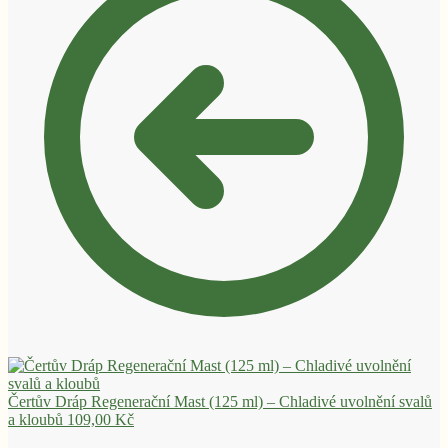
Čertův Dráp Regenerační Mast (125 ml) – Chladivé uvolnění svalů
a kloubů
109,00
Kč