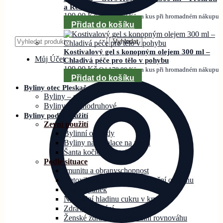
a Relaxace
199,00
Kč
Od
179,00
Kč
za kus při hromadném nákupu
Přidat do košíku
Hledat:
Vyhledat
Kostivalový gel s konopným olejem 300 ml –
Můj Účet
Chladivá péče pro tělo v pohybu
199,00
Kč
Od
179,00
Kč
za kus při hromadném nákupu
Přidat do košíku
Byliny otec Pleskač
Byliny – směsi
Byliny – jednodruhové
Byliny podle použití
Zevní použití
Bylinní obklady
Byliny na inhalace na rýmu
Šanta kočičí – Catnip
Podle situace
Imunitu a obranyschopnost
Detoxikaci, očistu a antioxidační ochranu
Klid a spánek
Normální hladinu cukru v krvi
Zdravé zažívání
Ženské zdraví a hormonální rovnováhu