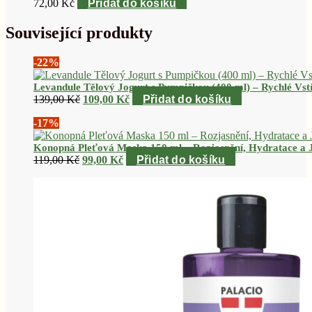
72,00
Kč
Přidat do košíku
Související produkty
-22%
Levandule Tělový Jogurt s Pumpičkou (400 ml) – Rychlé Vs
Původní
Aktuální
139,00
Kč
109,00
Kč
Přidat do košíku
cena
cena
-17%
byla:
je:
139,00 Kč.
109,00 Kč.
Konopná Pleťová Maska 150 ml – Rozjasnění, Hydratace a J
Původní
Aktuální
119,00
Kč
99,00
Kč
Přidat do košíku
cena
cena
byla:
je:
119,00 Kč.
99,00 Kč.