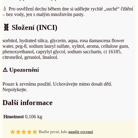
💧 Pro osvěžení dechu během dne si udělejte rychlé „suché“ čištění
– bez vody, jen s malým množstvím pasty.
🧬 Složení (INCI)
sorbitol, hydrated silica, glycerin, aqua, rosa damascena flower
water, peg-8, sodium lauryl sulfate, xylitol, aroma, cellulose gum,
phenoxyethanol, caprylyl glycol, sodium saccharin, ci 16185,
citronellol, geraniol, linalool.
⚠️ Upozornění
Pouze k zevnímu použití. Uchovávejte mimo dosah dětí.
Nepolykejte.
Další informace
Hmotnost
0,106 kg
Buďte první, kdo
napíše recenzi