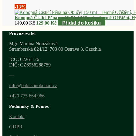
-13%
Konopná Čisticí Pěna na Obličej 150 ml – Jemné Očištění, Hy
Původní
Aktuální
149,00
Kč
129,00
Kč
Přidat do košíku
cena
cena
Provozovatel
byla:
je:
149,00 Kč.
129,00 Kč.
Mgr. Martina Nouzáková
Štramberská 824/12, 703 00 Ostrava 3, Czechia
IČO: 62261126
DIČ: CZ6956268759
—
info@babiccinobchod.cz
+420 775 664 966
Podmínky & Pomoc
Kontakt
GDPR