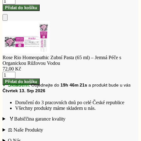
Rose
Rio
Přidat do košíku
Homeopathic
Zubní
Pasta
Přidat
(65
do
ml)
košíku
–
Jemná
Péče
s
Rose Rio Homeopathic Zubní Pasta (65 ml) – Jemná Péče s
Organickou
Organickou Růžovou Vodou
Růžovou
72,00
Kč
Vodou
Rose
množství
Rio
Přidat do košíku
✓ Skladem.
Objednejte do
19h 46m 20s
a produkt bude u vás
Homeopathic
Čtvrtek 13. Srp 2026
Zubní
Pasta
(65
Doručení do 3 pracovních dnů po celé České republice
ml)
Všechny produkty máme skladem u nás.
–
🏅Babiččina garance kvality
Jemná
Péče
⚖️ Naše Produkty
s
Organickou
O Nás