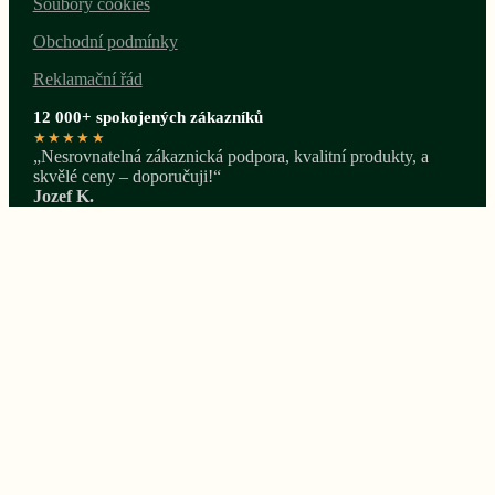
Soubory cookies
Obchodní podmínky
Reklamační řád
12 000+ spokojených zákazníků
★★★★★
„Nesrovnatelná zákaznická podpora, kvalitní produkty, a
skvělé ceny – doporučuji!“
Jozef K.