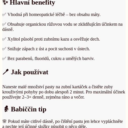
✨ Hlavní benefity
✅ Vhodná při homeopatické léčbě – bez obsahu máty.
✅ Obsahuje organickou růžovou vodu se zklidňujícím účinkem na
dásně.
✅ Xylitol působí proti zubnímu kazu a osvěžuje dech.
✅ Snižuje zápach z úst a pocit suchosti v ústech.
✅ Bez parabenů, fluoridů, cukru a umělých barviv.
🪥 Jak používat
Naneste malé množství pasty na zubní kartáček a čistěte zuby
krouživými pohyby po dobu alespoň 2 minut. Pro maximální účinek
používejte 2–3× denně, zejména ráno a večer.
👵 Babiččin tip
🌸 Pokud máte citlivé dásně, po čištění pastu jen lehce vypláchněte
a nechte její účinné složky působit o něco déle.