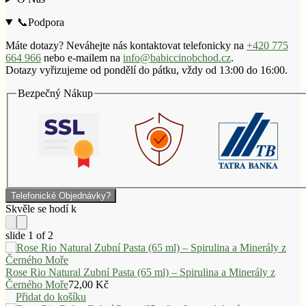
Růžovou
Vodou
📞Podpora
množství
Máte dotazy? Neváhejte nás kontaktovat telefonicky na
+420 775
664 966
nebo e-mailem na
info@babiccinobchod.cz
.
Dotazy vyřizujeme od pondělí do pátku, vždy od 13:00 do 16:00.
Bezpečný Nákup
Telefonické Objednávky?
slide
1
of 2
Rose Rio Natural Zubní Pasta (65 ml) – Spirulina a Minerály z
Černého Moře
72,00
Kč
Přidat do košíku