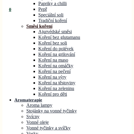
Papriky a chilli
Pepř
0
Speciální soli
Tradiční koření
Směsi koření
Ajurvédské směsi
Koření bez glutamanu
Koření bez soli
Koření do polévek
Koření na grilování
Koření na maso
Koření na omáčky
Koření na pečení
Koření na sýry
Koření na těstoviny
Koření na zeleninu
Koření pro děti
Aromaterapie
Aroma lampy
Stojánky na vonné tyčinky
Svícny
Vonné oleje
Vonné tyčinky a svíčky
Vosky