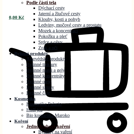
Podle části tela
Dýchací cesty
Jaterní a žlučové cesty
0,00
Kč
Klouby, kosti a pohyb
Ledviny, močové cesty a prostatu
Mozek a koncentraci
Pokožku a pleť
Srdce a cévy
Zrak a oči
Bylinné produkty
Ajurvédské produkty
Bylinné tinktury
Bylinné masti a gely
Bylinné koncentráty
Bylinné oleje
Bylinné sirupy
Bylinné čaje
Kosmetika
Kosmetika Palacio
Hadí jed
Bio kosmetika Maroko
Koření
Jednodruhové koření
Bylinky na vaření