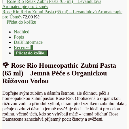
Rose Rio Relax Zubní Pasta (65 ml) – Levandulová Aromaterapie
pro Úsměv
72,00
Kč
Přidat do košíku
Nadhled
Popis
Další informace
Recenze
0
Přidat do košíku
🌹 Rose Rio Homeopathic Zubní Pasta
(65 ml) – Jemná Péče s Organickou
Růžovou Vodou
Dopřejte svým zubům a dásním šetrnou, ale účinnou péči s
homeopatickou zubní pastou Rose Rio. Obohacená o organickou
růžovou vodu a přírodní xylitol, chrání před vznikem zubního plaku,
pečuje o zdraví dásní a jemně osvěžuje dech. Je ideální pro celou
rodinu, včetně těch, kdo se vyhýbají mátě – jemná příchuť Rosa
Damascena zanechává příjemný pocit čistoty a svěžesti.