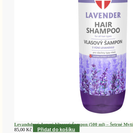
Levandulový Jemný Vlasový Šampon (500 ml) – Šetrné Mytí
85,00
Kč
Přidat do košíku