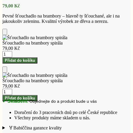
79,00
Kč
Pevné šťouchadlo na brambory – hlavně ty šťouchané, ale i na
jakoukoliv zeleninu. Kvalitní výrobek ze dřeva a nerezu.
Přidat
do
Šťouchadlo na brambory spirála
košíku
79,00
Kč
Šťouchadlo
na
Přidat do košíku
brambory
spirála
množství
Přidat
do
Šťouchadlo na brambory spirála
košíku
79,00
Kč
Šťouchadlo
na
Přidat do košíku
✓ Skladem.
Objednejte do
a produkt bude u vás
brambory
spirála
množství
Doručení do 3 pracovních dnů po celé České republice
Všechny produkty máme skladem u nás.
🏅Babiččina garance kvality