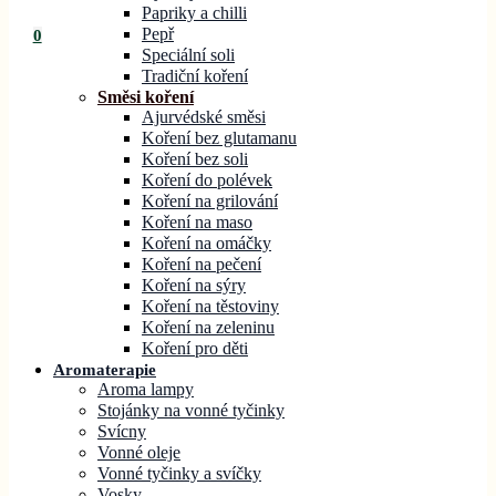
Papriky a chilli
Pepř
0
Speciální soli
Tradiční koření
Směsi koření
Ajurvédské směsi
Koření bez glutamanu
Koření bez soli
Koření do polévek
Koření na grilování
Koření na maso
Koření na omáčky
Koření na pečení
Koření na sýry
Koření na těstoviny
Koření na zeleninu
Koření pro děti
Aromaterapie
Aroma lampy
Stojánky na vonné tyčinky
Svícny
Vonné oleje
Vonné tyčinky a svíčky
Vosky