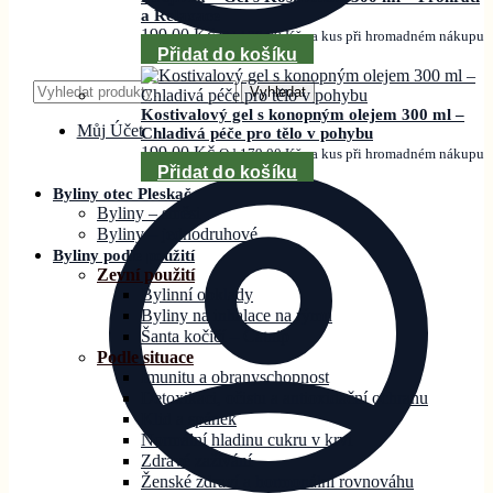
a Relaxace
199,00
Kč
Od
179,00
Kč
za kus při hromadném nákupu
Přidat do košíku
Hledat:
Vyhledat
Kostivalový gel s konopným olejem 300 ml –
Můj Účet
Chladivá péče pro tělo v pohybu
199,00
Kč
Od
179,00
Kč
za kus při hromadném nákupu
Přidat do košíku
Byliny otec Pleskač
Byliny – směsi
Byliny – jednodruhové
Byliny podle použití
Zevní použití
Bylinní obklady
Byliny na inhalace na rýmu
Šanta kočičí – Catnip
Podle situace
Imunitu a obranyschopnost
Detoxikaci, očistu a antioxidační ochranu
Klid a spánek
Normální hladinu cukru v krvi
Zdravé zažívání
Ženské zdraví a hormonální rovnováhu