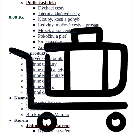
Podle části tela
Dýchací cesty
Jaterní a žlučové cesty
0,00
Kč
Klouby, kosti a pohyb
Ledviny, močové cesty a prostatu
Mozek a koncentraci
Pokožku a pleť
Srdce a cévy
Zrak a oči
Bylinné produkty
Ajurvédské produkty
Bylinné tinktury
Bylinné masti a gely
Bylinné koncentráty
Bylinné oleje
Bylinné sirupy
Bylinné čaje
Kosmetika
Kosmetika Palacio
Hadí jed
Bio kosmetika Maroko
Koření
Jednodruhové koření
Bylinky na vaření