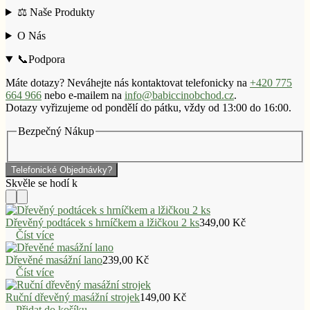
⚖️ Naše Produkty
O Nás
📞Podpora
Máte dotazy? Neváhejte nás kontaktovat telefonicky na
+420 775
664 966
nebo e-mailem na
info@babiccinobchod.cz
.
Dotazy vyřizujeme od pondělí do pátku, vždy od 13:00 do 16:00.
Bezpečný Nákup
Telefonické Objednávky?
Dřevěný podtácek s hrníčkem a lžičkou 2 ks
349,00
Kč
Číst více
Dřevěné masážní lano
239,00
Kč
Číst více
Ruční dřevěný masážní strojek
149,00
Kč
Přidat do košíku