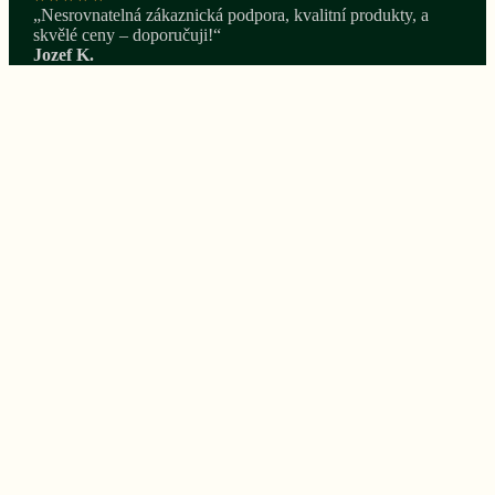
„Nesrovnatelná zákaznická podpora, kvalitní produkty, a
skvělé ceny – doporučuji!“
Jozef K.