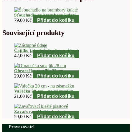
Šťouchadlo na brambory kulaté
79,00
Kč
Přidat do košíku
Související produkty
Čajítko jahoda 6,5 x 5 cm růžová
42,00
Kč
Přidat do košíku
Obracečka smajlík 28 cm
29,00
Kč
Přidat do košíku
Vařečka 20 cm – na zásmažku
21,00
Kč
Přidat do košíku
Zavařovací kleště plastové
59,00
Kč
Přidat do košíku
Provozovatel