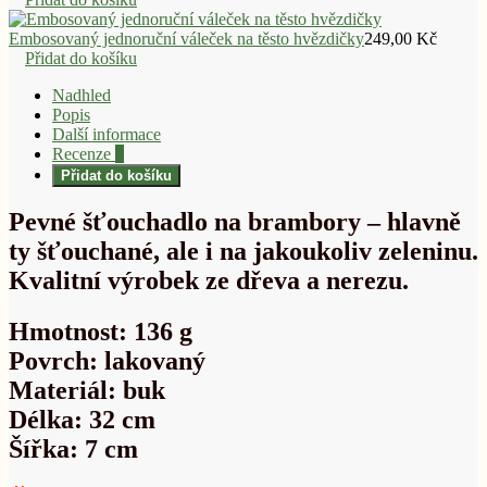
Embosovaný jednoruční váleček na těsto hvězdičky
249,00
Kč
Přidat do košíku
Nadhled
Popis
Další informace
Recenze
0
Přidat do košíku
Pevné šťouchadlo na brambory – hlavně
ty šťouchané, ale i na jakoukoliv zeleninu.
Kvalitní výrobek ze dřeva a nerezu.
Hmotnost: 136 g
Povrch: lakovaný
Materiál: buk
Délka: 32 cm
Šířka: 7 cm