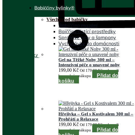
Babiččiny bylinky®
Všechno od babičky
Babiččino mazání
Baiččiny čistící prostředky
Sprchové gely a šampony
Vychytávky do domácnosti
0,00
Kč
Gel na Těžké Nohy 300 ml –
Intenzivní péče o unavené nohy
199,00
Kč
Od
179,00
Kč
za kus při
Přidat do
hromadném nákupu
košíku
Hřejivka – Gel s Kostivalem 300 ml –
Prohřátí a Relaxace
199,00
Kč
Od
179,00
Kč
za kus při
Přidat do
hromadném nákupu