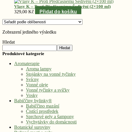
Vlasy K – Proti Předčasnému Šedivění (2×100 ml)
329,00
Kč
Přidat do košíku
Zobrazení jediného výsledku
Hledat
Hledat
Produktové kategorie
Aromaterapie
Aroma lampy
Stojánky na vonné tyčinky
Svícny
Vonné oleje
Vonné tyčinky a svíčky
Vosky
Babiččiny bylinky®
Babiččino mazání
Čistící prostředek
Sprchové gely a šampony
Vychytávky do domácnosti
Botanické suroviny