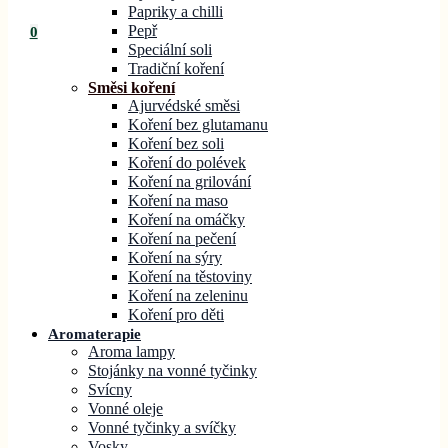
Papriky a chilli
Pepř
0
Speciální soli
Tradiční koření
Směsi koření
Ajurvédské směsi
Koření bez glutamanu
Koření bez soli
Koření do polévek
Koření na grilování
Koření na maso
Koření na omáčky
Koření na pečení
Koření na sýry
Koření na těstoviny
Koření na zeleninu
Koření pro děti
Aromaterapie
Aroma lampy
Stojánky na vonné tyčinky
Svícny
Vonné oleje
Vonné tyčinky a svíčky
Vosky