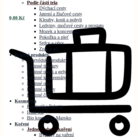
Podle části tela
Dýchací cesty
Jaterní a žlučové cesty
0,00
Kč
Klouby, kosti a pohyb
Ledviny, močové cesty a prostatu
Mozek a koncentraci
Pokožku a pleť
Srdce a cévy
Zrak a oči
Bylinné produkty
Ajurvédské produkty
Bylinné tinktury
Bylinné masti a gely
Bylinné koncentráty
Bylinné oleje
Bylinné sirupy
Bylinné čaje
Kosmetika
Kosmetika Palacio
Hadí jed
Bio kosmetika Maroko
Koření
Jednodruhové koření
Bylinky na vaření