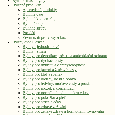
Bylinné masti a gely
Bylinné produkty
Ajurvédské produkty
Bylinné čaje
Bylinné koncentráty
Bylinné oleje
Bylinné sirupy
Pro děti
Zevní užití pro vlasy a kůži
Byliny otec Pleskač
Byliny - jednodruhové
Byliny - směsi
Byliny pro detoxikaci, očistu a antioxidační ochranu
Byliny pro dýchací cesty
Byliny pro imunitu a obranyschopnost
Byliny pro jaterní a žlučové cesty
Byliny pro klid a spánek
Byliny pro klouby, kosti a pohyb
Byliny pro ledviny, močové cesty a prostatu
Byliny pro mozek a koncentraci
Byliny pro normální hladinu cukru v krvi
Byliny pro pokožku a pleť
Byliny pro srdce a cévy
Byliny pro zdravé zažívání
Byliny pro ženské zdraví a hormonální rovnováhu