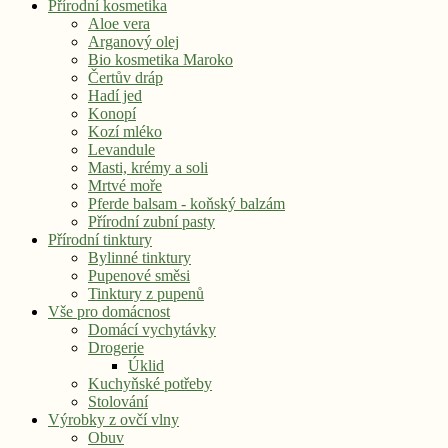
Přírodní kosmetika
Aloe vera
Arganový olej
Bio kosmetika Maroko
Čertův dráp
Hadí jed
Konopí
Kozí mléko
Levandule
Masti, krémy a soli
Mrtvé moře
Pferde balsam - koňský balzám
Přírodní zubní pasty
Přírodní tinktury
Bylinné tinktury
Pupenové směsi
Tinktury z pupenů
Vše pro domácnost
Domácí vychytávky
Drogerie
Úklid
Kuchyňské potřeby
Stolování
Výrobky z ovčí vlny
Obuv