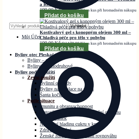
a Relaxace
199,00
Kč
Od
179,00
Kč
za kus při hromadném nákupu
Přidat do košíku
Hledat:
Vyhledat
Kostivalový gel s konopným olejem 300 ml –
Můj Účet
Chladivá péče pro tělo v pohybu
199,00
Kč
Od
179,00
Kč
za kus při hromadném nákupu
Přidat do košíku
Byliny otec Pleskač
Byliny – směsi
Byliny – jednodruhové
Byliny podle použití
Zevní použití
Bylinní obklady
Byliny na inhalace na rýmu
Šanta kočičí – Catnip
Podle situace
Imunitu a obranyschopnost
Detoxikaci, očistu a antioxidační ochranu
Klid a spánek
Normální hladinu cukru v krvi
Zdravé zažívání
Ženské zdraví a hormonální rovnováhu