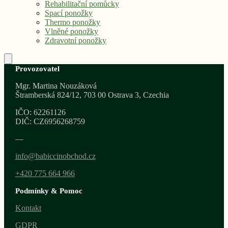
Rehabilitační pomůcky
Spací ponožky
Thermo ponožky
Vlněné ponožky
Zdravotní ponožky
Provozovatel
Mgr. Martina Nouzáková
Štramberská 824/12, 703 00 Ostrava 3, Czechia
IČO: 62261126
DIČ: CZ6956268759
—
info@babiccinobchod.cz
+420 775 664 966
Podmínky & Pomoc
Kontakt
GDPR