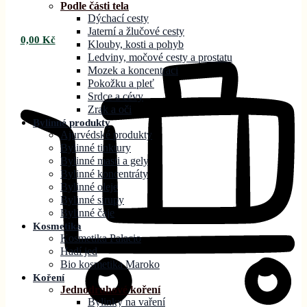
Podle části tela
Dýchací cesty
Jaterní a žlučové cesty
0,00
Kč
Klouby, kosti a pohyb
Ledviny, močové cesty a prostatu
Mozek a koncentraci
Pokožku a pleť
Srdce a cévy
Zrak a oči
Bylinné produkty
Ajurvédské produkty
Bylinné tinktury
Bylinné masti a gely
Bylinné koncentráty
Bylinné oleje
Bylinné sirupy
Bylinné čaje
Kosmetika
Kosmetika Palacio
Hadí jed
Bio kosmetika Maroko
Koření
Jednodruhové koření
Bylinky na vaření