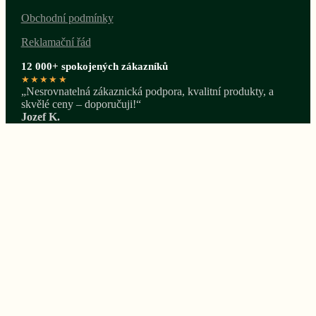
Obchodní podmínky
Reklamační řád
12 000+ spokojených zákazníků
★★★★★
„Nesrovnatelná zákaznická podpora, kvalitní produkty, a
skvělé ceny – doporučuji!“
Jozef K.