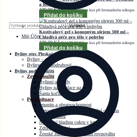
a Relaxace
199,00
Kč
Od
179,00
Kč
za kus při hromadném nákupu
Přidat do košíku
Hledat:
Vyhledat
Kostivalový gel s konopným olejem 300 ml –
Můj Účet
Chladivá péče pro tělo v pohybu
199,00
Kč
Od
179,00
Kč
za kus při hromadném nákupu
Přidat do košíku
Byliny otec Pleskač
Byliny – směsi
Byliny – jednodruhové
Byliny podle použití
Zevní použití
Bylinní obklady
Byliny na inhalace na rýmu
Šanta kočičí – Catnip
Podle situace
Imunitu a obranyschopnost
Detoxikaci, očistu a antioxidační ochranu
Klid a spánek
Normální hladinu cukru v krvi
Zdravé zažívání
Ženské zdraví a hormonální rovnováhu