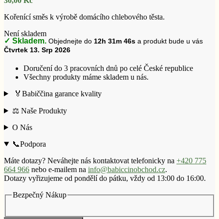
30,00
Kč
Kořenící směs k výrobě domácího chlebového těsta.
Není skladem
✓ Skladem.
Objednejte do
12h 31m 45s
a produkt bude u vás
Čtvrtek 13. Srp 2026
Doručení do 3 pracovních dnů po celé České republice
Všechny produkty máme skladem u nás.
🏅Babiččina garance kvality
⚖️ Naše Produkty
O Nás
📞Podpora
Máte dotazy? Neváhejte nás kontaktovat telefonicky na
+420 775
664 966
nebo e-mailem na
info@babiccinobchod.cz
.
Dotazy vyřizujeme od pondělí do pátku, vždy od 13:00 do 16:00.
Bezpečný Nákup