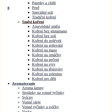
Papriky a chilli
Pepř
0
Speciální soli
Tradiční koření
Směsi koření
Ajurvédské směsi
Koření bez glutamanu
Koření bez soli
Koření do polévek
Koření na grilování
Koření na maso
Koření na omáčky
Koření na pečení
Koření na sýry
Koření na těstoviny
Koření na zeleninu
Koření pro děti
Aromaterapie
Aroma lampy
Stojánky na vonné tyčinky
Svícny
Vonné oleje
Vonné tyčinky a svíčky
Vosky