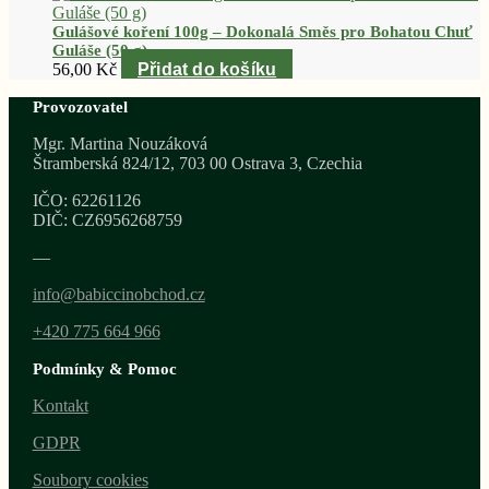
Gulášové koření 100g – Dokonalá Směs pro Bohatou Chuť
Guláše (50 g)
56,00
Kč
Přidat do košíku
Provozovatel
Mgr. Martina Nouzáková
Štramberská 824/12, 703 00 Ostrava 3, Czechia
IČO: 62261126
DIČ: CZ6956268759
—
info@babiccinobchod.cz
+420 775 664 966
Podmínky & Pomoc
Kontakt
GDPR
Soubory cookies