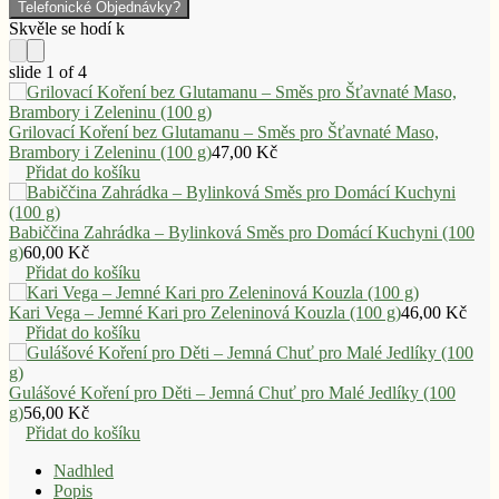
Telefonické Objednávky?
slide
1
of 4
Grilovací Koření bez Glutamanu – Směs pro Šťavnaté Maso,
Brambory i Zeleninu (100 g)
47,00
Kč
Přidat do košíku
Babiččina Zahrádka – Bylinková Směs pro Domácí Kuchyni (100
g)
60,00
Kč
Přidat do košíku
Kari Vega – Jemné Kari pro Zeleninová Kouzla (100 g)
46,00
Kč
Přidat do košíku
Gulášové Koření pro Děti – Jemná Chuť pro Malé Jedlíky (100
g)
56,00
Kč
Přidat do košíku
Nadhled
Popis