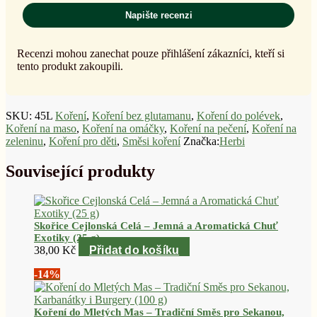
Napište recenzi
Recenzi mohou zanechat pouze přihlášení zákazníci, kteří si
tento produkt zakoupili.
SKU:
45L
Koření
,
Koření bez glutamanu
,
Koření do polévek
,
Koření na maso
,
Koření na omáčky
,
Koření na pečení
,
Koření na
zeleninu
,
Koření pro děti
,
Směsi koření
Značka:
Herbi
Související produkty
Skořice Cejlonská Celá – Jemná a Aromatická Chuť
Exotiky (25 g)
38,00
Kč
Přidat do košíku
-14%
Koření do Mletých Mas – Tradiční Směs pro Sekanou,