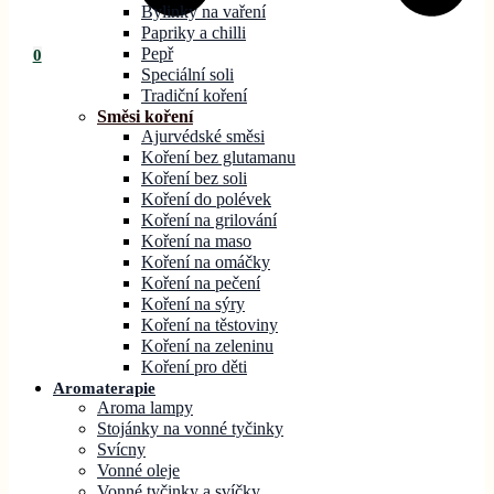
Bylinky na vaření
Papriky a chilli
Pepř
0
Speciální soli
Tradiční koření
Směsi koření
Ajurvédské směsi
Koření bez glutamanu
Koření bez soli
Koření do polévek
Koření na grilování
Koření na maso
Koření na omáčky
Koření na pečení
Koření na sýry
Koření na těstoviny
Koření na zeleninu
Koření pro děti
Aromaterapie
Aroma lampy
Stojánky na vonné tyčinky
Svícny
Vonné oleje
Vonné tyčinky a svíčky