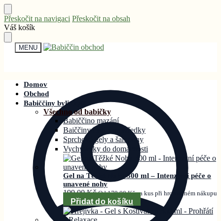
Přeskočit na navigaci
Přeskočit na obsah
Váš košík
MENU
Domov
Obchod
Babiččiny bylinky®
Všechno od babičky
Babiččino mazání
Baiččiny čistící prostředky
Sprchové gely a šampony
Vychytávky do domácnosti
Gel na Těžké Nohy 300 ml – Intenzivní péče o
unavené nohy
199,00
Kč
Od
179,00
Kč
za kus při hromadném nákupu
Přidat do košíku