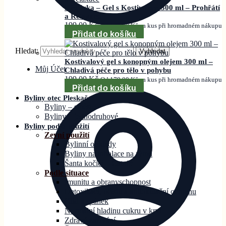
Hřejivka – Gel s Kostivalem 300 ml – Prohřátí
a Relaxace
199,00
Kč
Od
179,00
Kč
za kus při hromadném nákupu
Přidat do košíku
Hledat:
Vyhledat
Kostivalový gel s konopným olejem 300 ml –
Můj Účet
Chladivá péče pro tělo v pohybu
199,00
Kč
Od
179,00
Kč
za kus při hromadném nákupu
Přidat do košíku
Byliny otec Pleskač
Byliny – směsi
Byliny – jednodruhové
Byliny podle použití
Zevní použití
Bylinní obklady
Byliny na inhalace na rýmu
Šanta kočičí – Catnip
Podle situace
Imunitu a obranyschopnost
Detoxikaci, očistu a antioxidační ochranu
Klid a spánek
Normální hladinu cukru v krvi
Zdravé zažívání