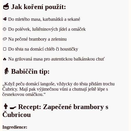
🥣 Jak koření použít:
🥩 Do mletého masa, karbanátků a sekané
🍲 Do polévek, luštěninových jídel a omáček
🥔 Na pečené brambory a zeleninu
🍞 Do těsta na domácí chléb či houstičky
🔥 Na grilovaná masa pro autentickou balkánskou chuť
👵 Babiččin tip:
„Když peču domácí langoše, vždycky do těsta přidám trochu
Čubricy. Mají pak výjimečnou vůni a chutnají ještě lépe s
česnekovou omáčkou.“
👨‍🍳 Recept: Zapečené brambory s
Čubricou
Ingredience: