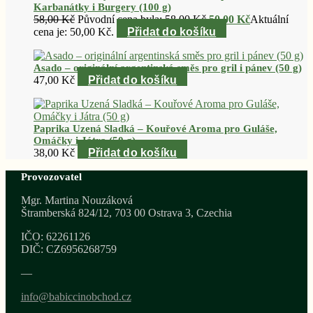
Karbanátky i Burgery (100 g)
58,00
Kč
Původní cena byla: 58,00 Kč.
50,00
Kč
Aktuální
cena je: 50,00 Kč.
Přidat do košíku
Asado – originální argentinská směs pro gril i pánev (50 g)
47,00
Kč
Přidat do košíku
Paprika Uzená Sladká – Kouřové Aroma pro Guláše,
Omáčky i Játra (50 g)
38,00
Kč
Přidat do košíku
Provozovatel
Mgr. Martina Nouzáková
Štramberská 824/12, 703 00 Ostrava 3, Czechia
IČO: 62261126
DIČ: CZ6956268759
—
info@babiccinobchod.cz