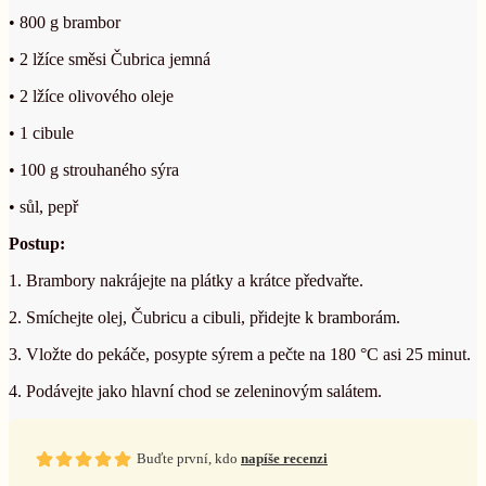
• 800 g brambor
• 2 lžíce směsi Čubrica jemná
• 2 lžíce olivového oleje
• 1 cibule
• 100 g strouhaného sýra
• sůl, pepř
Postup:
1. Brambory nakrájejte na plátky a krátce předvařte.
2. Smíchejte olej, Čubricu a cibuli, přidejte k bramborám.
3. Vložte do pekáče, posypte sýrem a pečte na 180 °C asi 25 minut.
4. Podávejte jako hlavní chod se zeleninovým salátem.
Buďte první, kdo
napíše recenzi