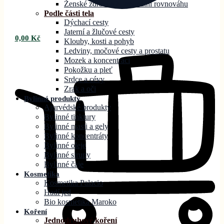
Ženské zdraví a hormonální rovnováhu
Podle části tela
Dýchací cesty
Jaterní a žlučové cesty
0,00
Kč
Klouby, kosti a pohyb
Ledviny, močové cesty a prostatu
Mozek a koncentraci
Pokožku a pleť
Srdce a cévy
Zrak a oči
Bylinné produkty
Ajurvédské produkty
Bylinné tinktury
Bylinné masti a gely
Bylinné koncentráty
Bylinné oleje
Bylinné sirupy
Bylinné čaje
Kosmetika
Kosmetika Palacio
Hadí jed
Bio kosmetika Maroko
Koření
Jednodruhové koření