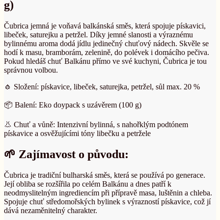
g)
Čubrica jemná je voňavá balkánská směs, která spojuje pískavici,
libeček, saturejku a petržel. Díky jemné slanosti a výraznému
bylinnému aroma dodá jídlu jedinečný chuťový nádech. Skvěle se
hodí k masu, bramborám, zelenině, do polévek i domácího pečiva.
Pokud hledáš chuť Balkánu přímo ve své kuchyni, Čubrica je tou
správnou volbou.
🧄 Složení: pískavice, libeček, saturejka, petržel, sůl max. 20 %
📦 Balení: Eko doypack s uzávěrem (100 g)
👃 Chuť a vůně: Intenzivní bylinná, s nahořklým podtónem
pískavice a osvěžujícími tóny libečku a petržele
🌱 Zajímavost o původu:
Čubrica je tradiční bulharská směs, která se používá po generace.
Její obliba se rozšířila po celém Balkánu a dnes patří k
neodmyslitelným ingrediencím při přípravě masa, luštěnin a chleba.
Spojuje chuť středomořských bylinek s výrazností pískavice, což jí
dává nezaměnitelný charakter.