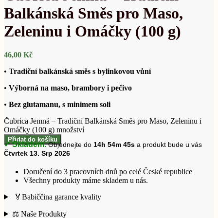
Balkánská Směs pro Maso,
Zeleninu i Omáčky (100 g)
46,00
Kč
•
Tradiční balkánská směs s bylinkovou vůní
•
Výborná na maso, brambory i pečivo
•
Bez glutamanu, s minimem soli
Čubrica Jemná – Tradiční Balkánská Směs pro Maso, Zeleninu i
Omáčky (100 g) množství
Přidat do košíku
✓ Skladem.
Objednejte do
14h 54m 44s
a produkt bude u vás
Čtvrtek 13. Srp 2026
Doručení do 3 pracovních dnů po celé České republice
Všechny produkty máme skladem u nás.
🏅Babiččina garance kvality
⚖️ Naše Produkty